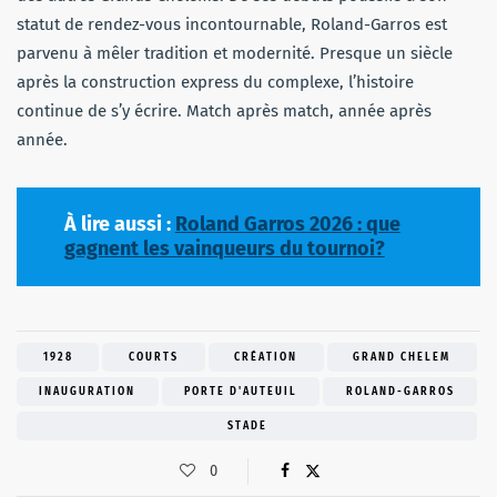
statut de rendez-vous incontournable, Roland-Garros est
parvenu à mêler tradition et modernité. Presque un siècle
après la construction express du complexe, l’histoire
continue de s’y écrire. Match après match, année après
année.
À lire aussi :
Roland Garros 2026 : que
gagnent les vainqueurs du tournoi?
1928
COURTS
CRÉATION
GRAND CHELEM
INAUGURATION
PORTE D'AUTEUIL
ROLAND-GARROS
STADE
0