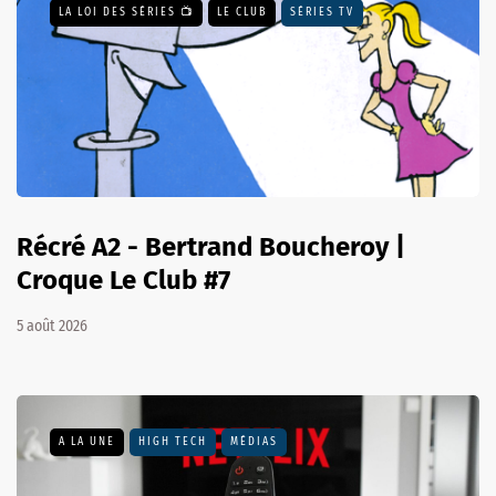
LA LOI DES SÉRIES 📺
LE CLUB
SÉRIES TV
Récré A2 - Bertrand Boucheroy |
Croque Le Club #7
5 août 2026
A LA UNE
HIGH TECH
MÉDIAS