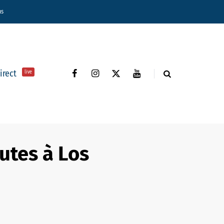
ns
direct
live
utes à Los