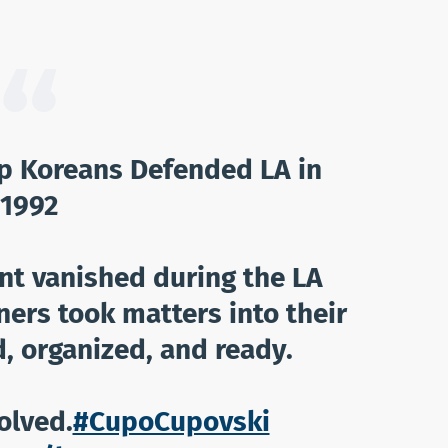
p Koreans Defended LA in
1992
t vanished during the LA
ers took matters into their
 organized, and ready.
olved.
#CupoCupovski