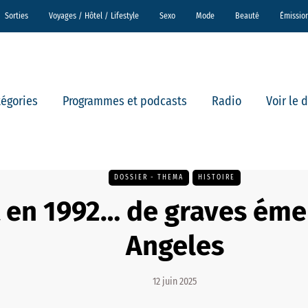
Sorties
Voyages / Hôtel / Lifestyle
Sexo
Mode
Beauté
Émissio
tégories
Programmes et podcasts
Radio
Voir le 
DOSSIER - THEMA
HISTOIRE
t en 1992… de graves éme
Angeles
12 juin 2025