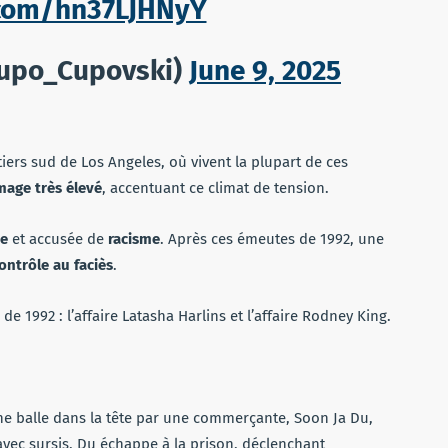
r.com/hn37LJHNyY
 (@Cupo_Cupovski)
June 9, 2025
ers sud de Los Angeles, où vivent la plupart de ces
mage très élevé
, accentuant ce climat de tension.
te
et accusée de
racisme
. Après ces émeutes de 1992, une
contrôle au faciès
.
de 1992 : l’affaire Latasha Harlins et l’affaire Rodney King.
ne balle dans la tête par une commerçante, Soon Ja Du,
vec sursis, Du échappe à la prison, déclenchant