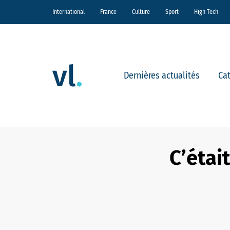
International
France
Culture
Sport
High Tech
Dernières actualités
Ca
C’étai