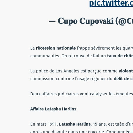
pic.twitte
— 𝐂𝐮𝐩𝐨 𝐂𝐮𝐩𝐨𝐯𝐬𝐤
La
récession nationale
frappe sévèrement les quarti
communautés. On retrouve de fait un
taux de chô
La police de Los Angeles est perçue comme
violen
commission confirme l’usage régulier du
délit de 
Deux affaires judiciaires vont catalyser les émeutes 
Affaire Latasha Harlins
En mars 1991,
Latasha Harlins,
15 ans, est tuée d’u
après une dispute dans une épicerie. Condamnée a