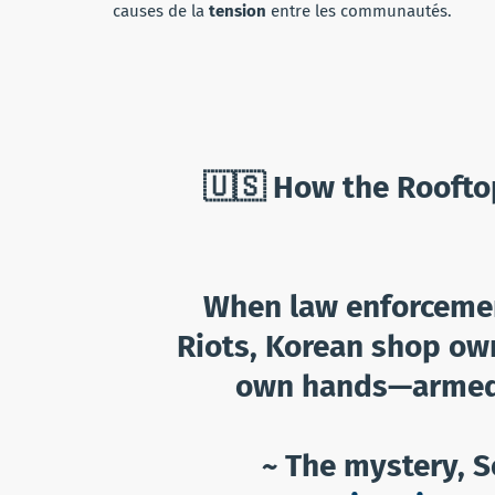
causes de la
tension
entre les communautés.
🇺🇸 How the Roofto
When law enforcemen
Riots, Korean shop own
own hands—armed,
~ The mystery, S