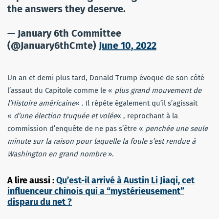
the answers they deserve.
— January 6th Committee
(@January6thCmte)
June 10, 2022
Un an et demi plus tard, Donald Trump évoque de son côté
l’assaut du Capitole comme le «
plus grand mouvement de
l’Histoire américaine
« . Il répète également qu’il s’agissait
«
d’une élection truquée et volée
« , reprochant à la
commission d’enquête de ne pas s’être «
penchée une seule
minute sur la raison pour laquelle la foule s’est rendue à
Washington en grand nombre
».
A lire aussi :
Qu’est-il arrivé à Austin Li Jiaqi, cet
influenceur chinois qui a “mystérieusement”
disparu du net ?