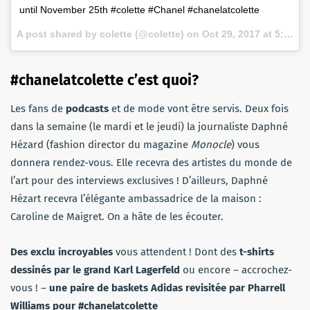
until November 25th #colette #Chanel #chanelatcolette
A post shared by colette (@colette) on
Oct 29, 2017 at 5:10am PDT
#chanelatcolette c’est quoi?
Les fans de
podcasts
et de mode vont être servis. Deux fois
dans la semaine (le mardi et le jeudi) la journaliste Daphné
Hézard (fashion director du magazine
Monocle
)
vous
donnera rendez-vous. Elle recevra des artistes du monde de
l’art pour des interviews exclusives ! D’ailleurs, Daphné
Hézart recevra l’élégante ambassadrice de la maison :
Caroline de Maigret. On a hâte de les écouter.
Des exclu incroyables
vous attendent ! Dont des
t-shirts
dessinés par le grand Karl Lagerfeld
ou encore – accrochez-
vous ! –
une paire de baskets Adidas revisitée par Pharrell
Williams pour #chanelatcolette