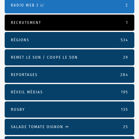
RADIO WEB 3 📈
2
RECRUTEMENT
1
RÉGIONS
534
REMET LE SON / COUPE LE SON
29
REPORTAGES
284
RÉVEIL MÉDIAS
195
RUGBY
135
SALADE TOMATE OIGNON 🥙
25