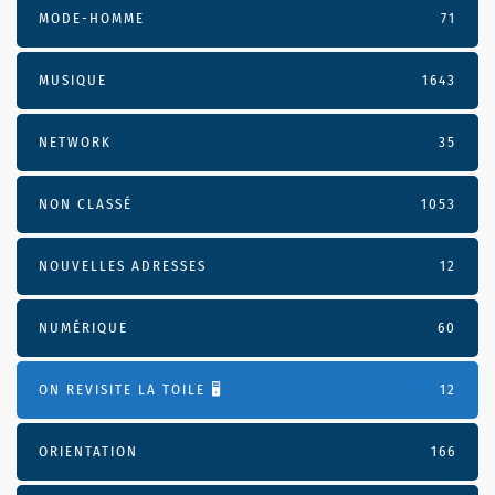
MODE-HOMME
71
MUSIQUE
1643
NETWORK
35
NON CLASSÉ
1053
NOUVELLES ADRESSES
12
NUMÉRIQUE
60
ON REVISITE LA TOILE 🖥️
12
ORIENTATION
166