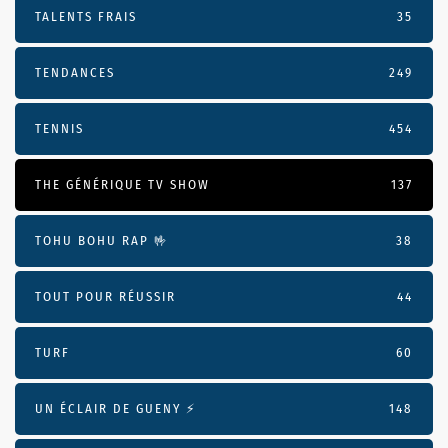
TALENTS FRAIS
35
TENDANCES
249
TENNIS
454
THE GÉNÉRIQUE TV SHOW
137
TOHU BOHU RAP 🤟
38
TOUT POUR RÉUSSIR
44
TURF
60
UN ÉCLAIR DE GUENY ⚡️
148