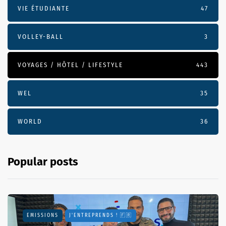
VIE ÉTUDIANTE
47
VOLLEY-BALL
3
VOYAGES / HÔTEL / LIFESTYLE
443
WEL
35
WORLD
36
Popular posts
EMISSIONS
J'ENTREPRENDS ! 🇫🇷