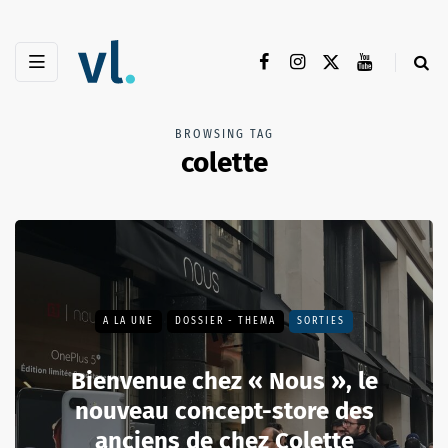
BROWSING TAG
colette
A LA UNE
DOSSIER - THEMA
SORTIES
Bienvenue chez « Nous », le
nouveau concept-store des
anciens de chez Colette