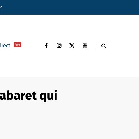
ns
direct
live
cabaret qui