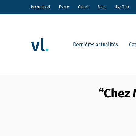
International
France
Culture
Sport
High Tech
Dernières actualités
Ca
“Chez M