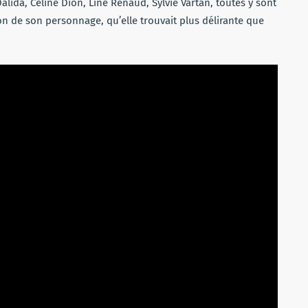
alida, Céline Dion, Line Renaud, Sylvie Vartan, toutes y sont
on de son personnage, qu’elle trouvait plus délirante que