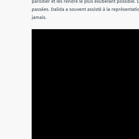
parodier et les rendre le plus exubérant possible. D
passées. Dalida a souvent assisté à la représentati
jamais.