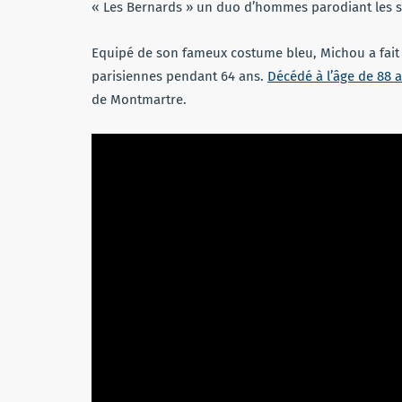
« Les Bernards » un duo d’hommes parodiant les st
Equipé de son fameux costume bleu, Michou a fait 
parisiennes pendant 64 ans.
Décédé à l’âge de 88 
de Montmartre.