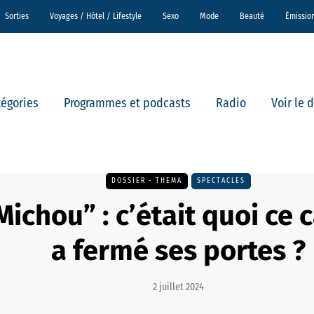
Sorties
Voyages / Hôtel / Lifestyle
Sexo
Mode
Beauté
Émissio
tégories
Programmes et podcasts
Radio
Voir le 
DOSSIER - THEMA
SPECTACLES
ichou” : c’était quoi ce 
a fermé ses portes ?
2 juillet 2024