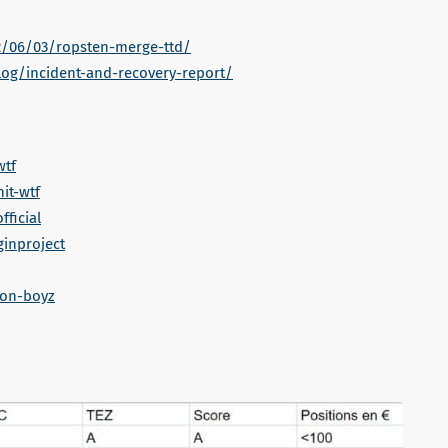
2/06/03/ropsten-merge-ttd/
log/incident-and-recovery-report/
wtf
it-wtf
fficial
ginproject
oon-boyz