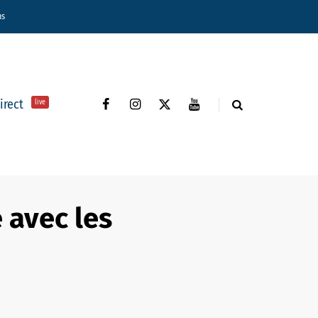
ns
direct
live
 avec les