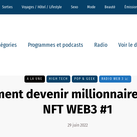
Sorties
Voyages / Hôtel / Lifestyle
Sexo
Mode
Beauté
Émissio
tégories
Programmes et podcasts
Radio
Voir le 
A LA UNE
HIGH TECH
POP & GEEK
RADIO WEB 3 📈
nt devenir millionnaire
NFT WEB3 #1
29 juin 2022