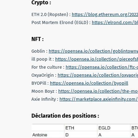
Crypto :
ETH 2.0 (Ropsten) :
https://blog.ethereum.org/202
Post Mortem Elrond (EGLD) :
https://elrond.com/b
NFT :
Goblin :
https://opensea.io/collection/goblintown
ill poop it :
https://opensea.io/collection/pieceofsh
For the culture :
https://opensea.io/collection/ftc-o
OxyaOrigin :
https://opensea.io/collection/oxyaori
BYOPill :
https://opensea.io/collection/byopill
Moon Boyz :
https://opensea.io/collection/the-m
Axie Infinity :
https://marketplace.axieinfinity.com/
Déclaration des positions :