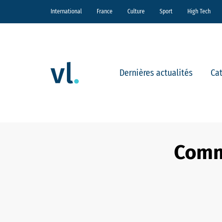
International
France
Culture
Sport
High Tech
Dernières actualités
Ca
Comme