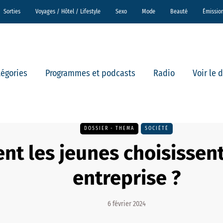
Sorties
Voyages / Hôtel / Lifestyle
Sexo
Mode
Beauté
Émissio
tégories
Programmes et podcasts
Radio
Voir le 
DOSSIER - THEMA
SOCIÉTÉ
t les jeunes choisissent
entreprise ?
6 février 2024