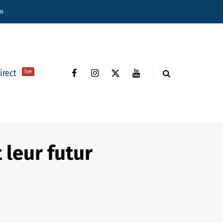
ns
direct
live
 leur futur