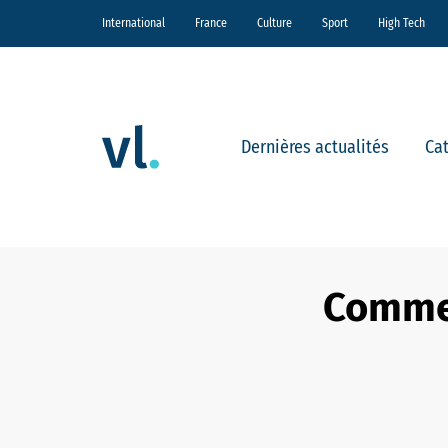
International
France
Culture
Sport
High Tech
Dernières actualités
Ca
Commen