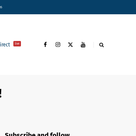
ns
direct
live
!
Subscribe and follow