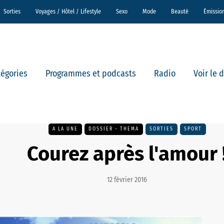
Sorties
Voyages / Hôtel / Lifestyle
Sexo
Mode
Beauté
Émissio
tégories
Programmes et podcasts
Radio
Voir le 
A LA UNE
DOSSIER - THEMA
SORTIES
SPORT
Courez après l'amour 
12 février 2016