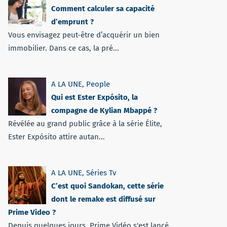
Comment calculer sa capacité
d’emprunt ?
Vous envisagez peut-être d’acquérir un bien
immobilier. Dans ce cas, la pré...
A LA UNE
,
People
Qui est Ester Expósito, la
compagne de Kylian Mbappé ?
Révélée au grand public grâce à la série Élite,
Ester Expósito attire autan...
A LA UNE
,
Séries Tv
C’est quoi Sandokan, cette série
dont le remake est diffusé sur
Prime Video ?
Depuis quelques jours, Prime Vidéo s'est lancé