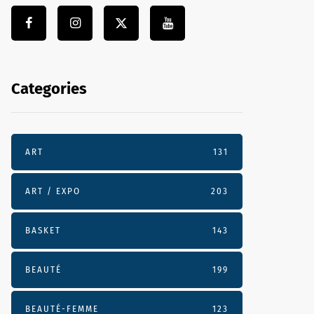
Categories
ART
131
ART / EXPO
203
BASKET
143
BEAUTÉ
199
BEAUTÉ-FEMME
123