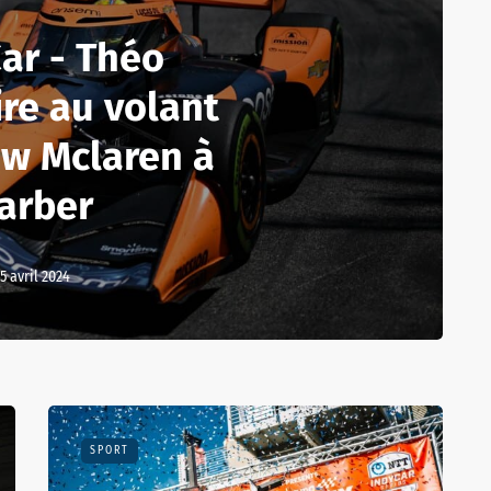
ar - Théo
re au volant
ow Mclaren à
arber
5 avril 2024
SPORT