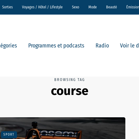
Sorties
Voyages / Hôtel / Lifestyle
Sexo
Mode
Beauté
Émissio
tégories
Programmes et podcasts
Radio
Voir le 
BROWSING TAG
course
SPORT