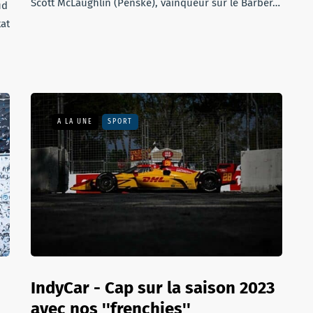
Scott McLaughlin (Penske), vainqueur sur le Barber…
ud
tat
A LA UNE
SPORT
IndyCar - Cap sur la saison 2023
avec nos ''frenchies''