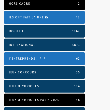
HORS CADRE
2
ILS ONT FAIT LA UNE 📸
48
INSOLITE
1062
INTERNATIONAL
4873
J'ENTREPRENDS ! 🇫🇷
162
JEUX CONCOURS
35
JEUX OLYMPIQUES
104
JEUX OLYMPIQUES PARIS 2024
86