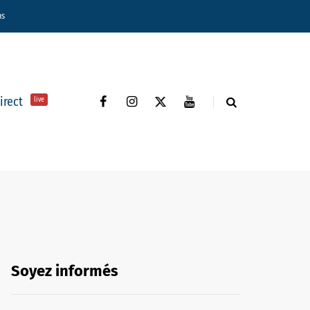
ns
direct
live
Soyez informés