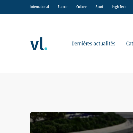
International
France
Culture
Sport
High Tech
Dernières actualités
Ca