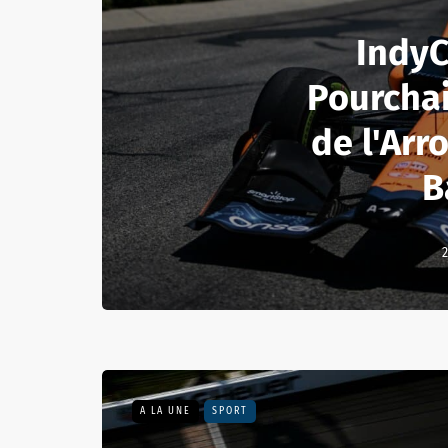
IndyC
Pourchai
de l'Arr
B
2
A LA UNE
SPORT