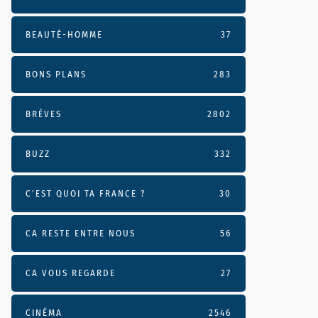
BEAUTÉ-HOMME
37
BONS PLANS
283
BRÈVES
2802
BUZZ
332
C'EST QUOI TA FRANCE ?
30
CA RESTE ENTRE NOUS
56
CA VOUS REGARDE
27
CINÉMA
2546