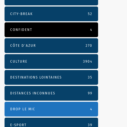
CITY-BREAK
52
CONFIDENT
4
CÔTE D’AZUR
270
CULTURE
3904
DESTINATIONS LOINTAINES
35
DISTANCES INCONNUES
99
DROP LE MIC
4
E-SPORT
39