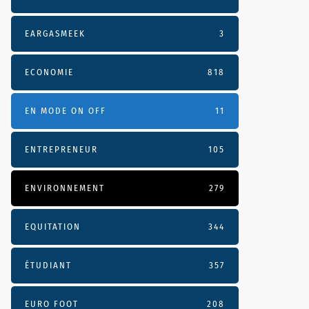
EARGASMEEK
3
ECONOMIE
818
EN MODE ON OFF
11
ENTREPRENEUR
105
ENVIRONNEMENT
279
EQUITATION
344
ÉTUDIANT
357
EURO FOOT
208