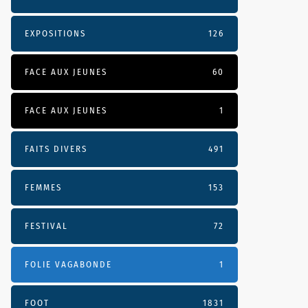
EXPOSITIONS
126
FACE AUX JEUNES
60
FACE AUX JEUNES
1
FAITS DIVERS
491
FEMMES
153
FESTIVAL
72
FOLIE VAGABONDE
1
FOOT
1831