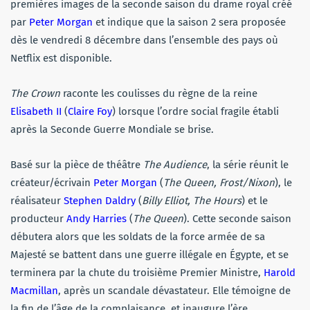
premières images de la seconde saison du drame royal créé
par
Peter Morgan
et indique que la saison 2 sera proposée
dès le vendredi 8 décembre dans l’ensemble des pays où
Netflix est disponible.
The Crown
raconte les coulisses du règne de la reine
Elisabeth II
(
Claire Foy
) lorsque l’ordre social fragile établi
après la Seconde Guerre Mondiale se brise.
Basé sur la pièce de théâtre
The Audience
, la série réunit le
créateur/écrivain
Peter Morgan
(
The Queen, Frost/Nixon
), le
réalisateur
Stephen Daldry
(
Billy Elliot, The Hours
) et le
producteur
Andy Harries
(
The Queen
). Cette seconde saison
débutera alors que les soldats de la force armée de sa
Majesté se battent dans une guerre illégale en Égypte, et se
terminera par la chute du troisième Premier Ministre,
Harold
Macmillan
, après un scandale dévastateur. Elle témoigne de
la fin de l’âge de la complaisance, et inaugure l’ère