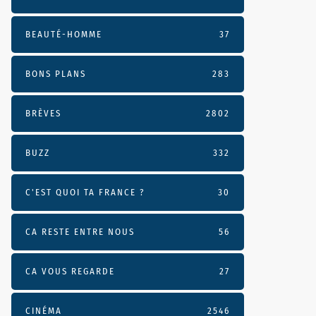
BEAUTÉ-HOMME
37
BONS PLANS
283
BRÈVES
2802
BUZZ
332
C'EST QUOI TA FRANCE ?
30
CA RESTE ENTRE NOUS
56
CA VOUS REGARDE
27
CINÉMA
2546