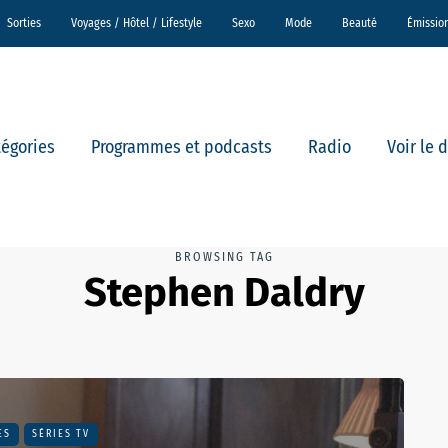
Sorties
Voyages / Hôtel / Lifestyle
Sexo
Mode
Beauté
Émissio
tégories
Programmes et podcasts
Radio
Voir le 
BROWSING TAG
Stephen Daldry
ES
SÉRIES TV