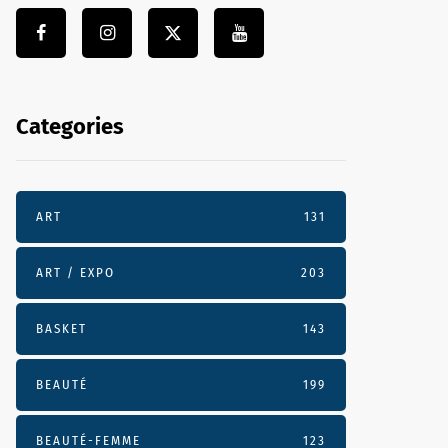
Categories
ART
131
ART / EXPO
203
BASKET
143
BEAUTÉ
199
BEAUTÉ-FEMME
123