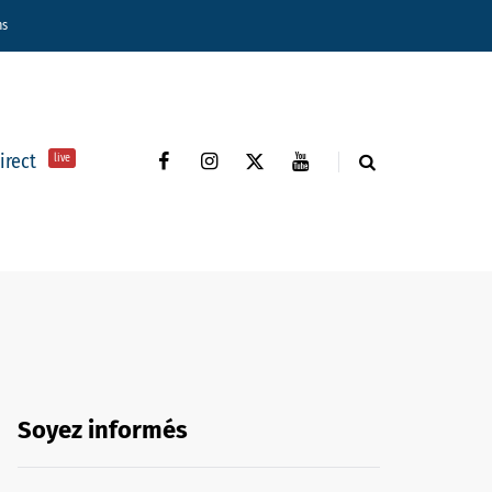
ns
direct
live
Soyez informés