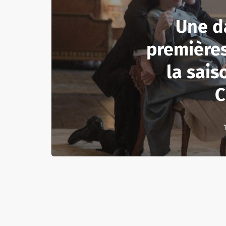
Une d
première
la sais
C