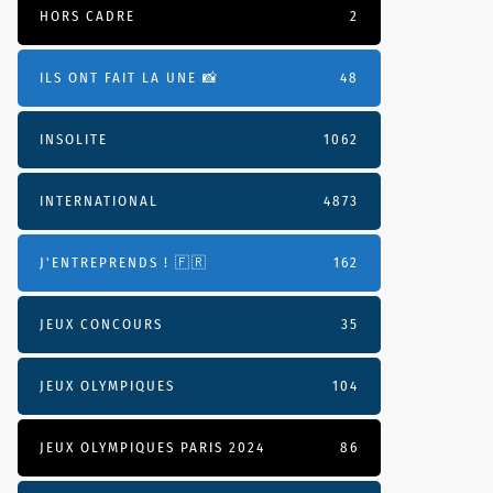
HORS CADRE
2
ILS ONT FAIT LA UNE 📸
48
INSOLITE
1062
INTERNATIONAL
4873
J'ENTREPRENDS ! 🇫🇷
162
JEUX CONCOURS
35
JEUX OLYMPIQUES
104
JEUX OLYMPIQUES PARIS 2024
86