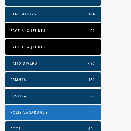
EXPOSITIONS
126
FACE AUX JEUNES
60
FACE AUX JEUNES
1
FAITS DIVERS
490
FEMMES
153
FESTIVAL
72
FOLIE VAGABONDE
1
FOOT
1831