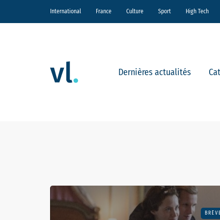
International
France
Culture
Sport
High Tech
Dernières actualités
Ca
BRÈV