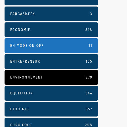
EARGASMEEK
3
ECONOMIE
818
EN MODE ON OFF
11
ENTREPRENEUR
105
ENVIRONNEMENT
279
EQUITATION
344
ÉTUDIANT
357
EURO FOOT
208