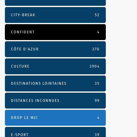
CITY-BREAK
52
CONFIDENT
4
CÔTE D’AZUR
270
CULTURE
3904
DESTINATIONS LOINTAINES
35
DISTANCES INCONNUES
99
DROP LE MIC
4
E-SPORT
39