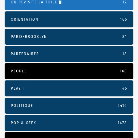
ON REVISITE LA TOILE 🖥️
12
ORIENTATION
166
PARIS-BROOKLYN
81
PARTENAIRES
18
PEOPLE
160
PLAY IT
46
POLITIQUE
2410
POP & GEEK
1478