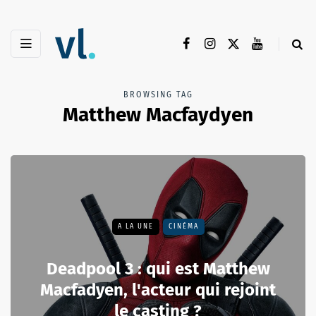
BROWSING TAG
Matthew Macfaydyen
A LA UNE
CINÉMA
Deadpool 3 : qui est Matthew
Macfadyen, l'acteur qui rejoint
le casting ?