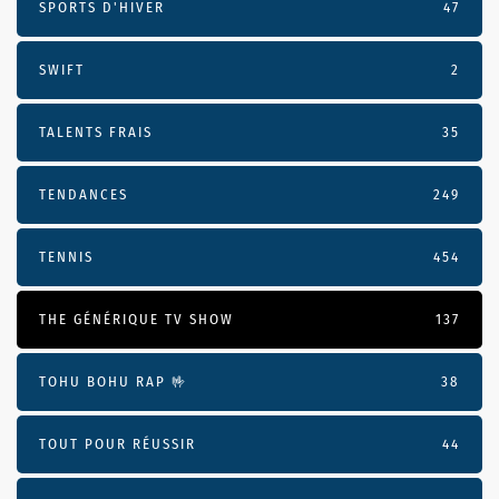
SPORTS D'HIVER
47
SWIFT
2
TALENTS FRAIS
35
TENDANCES
249
TENNIS
454
THE GÉNÉRIQUE TV SHOW
137
TOHU BOHU RAP 🤟
38
TOUT POUR RÉUSSIR
44