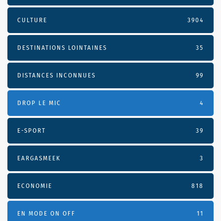
CULTURE
3904
DESTINATIONS LOINTAINES
35
DISTANCES INCONNUES
99
DROP LE MIC
4
E-SPORT
39
EARGASMEEK
3
ECONOMIE
818
EN MODE ON OFF
11