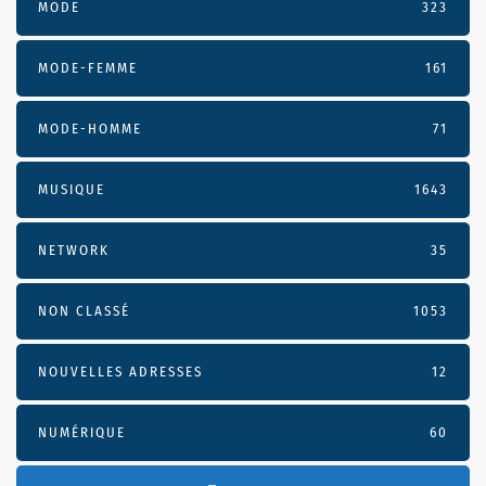
MODE
323
MODE-FEMME
161
MODE-HOMME
71
MUSIQUE
1643
NETWORK
35
NON CLASSÉ
1053
NOUVELLES ADRESSES
12
NUMÉRIQUE
60