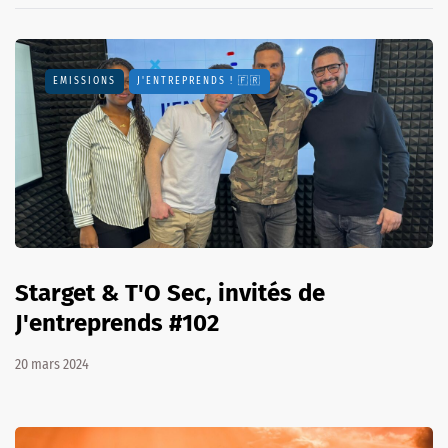
EMISSIONS
J'ENTREPRENDS ! 🇫🇷
Starget & T'O Sec, invités de
J'entreprends #102
20 mars 2024