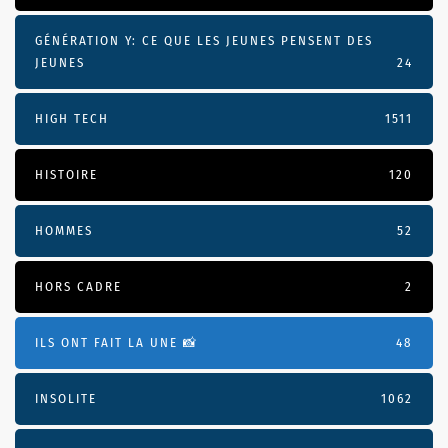
GÉNÉRATION Y: CE QUE LES JEUNES PENSENT DES
JEUNES
24
HIGH TECH
1511
HISTOIRE
120
HOMMES
52
HORS CADRE
2
ILS ONT FAIT LA UNE 📸
48
INSOLITE
1062