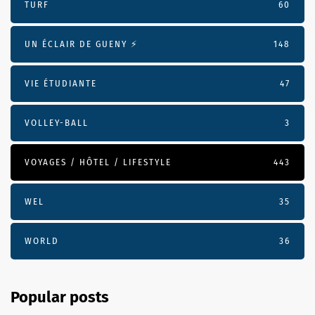
TURF
60
UN ÉCLAIR DE GUENY ⚡️
148
VIE ÉTUDIANTE
47
VOLLEY-BALL
3
VOYAGES / HÔTEL / LIFESTYLE
443
WEL
35
WORLD
36
Popular posts