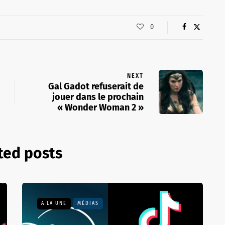
0
NEXT
Gal Gadot refuserait de
jouer dans le prochain
« Wonder Woman 2 »
ted posts
A LA UNE
MÉDIAS