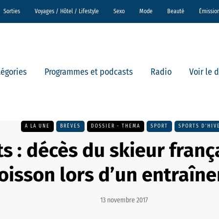
Sorties
Voyages / Hôtel / Lifestyle
Sexo
Mode
Beauté
Émissio
tégories
Programmes et podcasts
Radio
Voir le 
A LA UNE
BRÈVES
DOSSIER - THEMA
SPORT
SPORTS D'HIV
s : décès du skieur franç
oisson lors d’un entraîn
13 novembre 2017