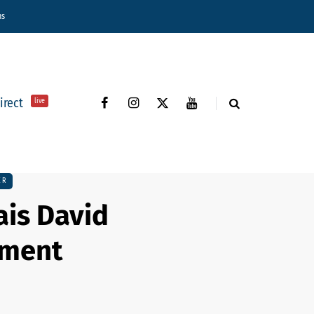
ns
direct
live
ER
ais David
ement