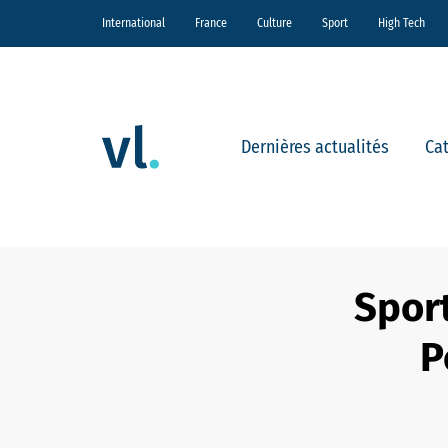
International
France
Culture
Sport
High Tech
Dernières actualités
Ca
Sport
P