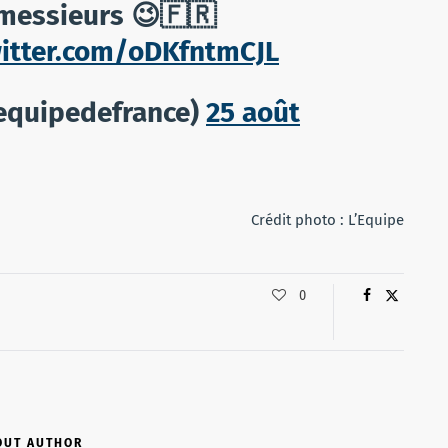
i messieurs 😉🇫🇷
witter.com/oDKfntmCJL
equipedefrance)
25 août
Crédit photo : L’Equipe
0
OUT AUTHOR