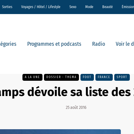
Sorties
Voyages / Hôtel / Lifestyle
Sexo
Mode
Beauté
Émissio
tégories
Programmes et podcasts
Radio
Voir le 
A LA UNE
DOSSIER - THEMA
FOOT
FRANCE
SPORT
mps dévoile sa liste des
25 août 2016