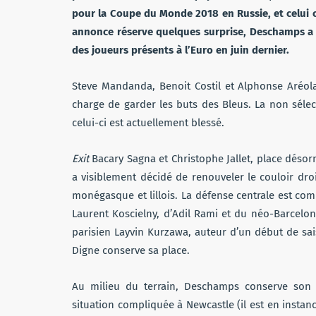
pour la Coupe du Monde 2018 en Russie, et celui co
annonce réserve quelques surprise, Deschamps a 
des joueurs présents à l’Euro en juin dernier.
Steve Mandanda, Benoit Costil et Alphonse Aréola
charge de garder les buts des Bleus. La non séle
celui-ci est actuellement blessé.
Exit
Bacary Sagna et Christophe Jallet, place désorma
a visiblement décidé de renouveler le couloir dro
monégasque et lillois. La défense centrale est co
Laurent Koscielny, d’Adil Rami et du néo-Barcelon
parisien Layvin Kurzawa, auteur d’un début de sais
Digne conserve sa place.
Au milieu du terrain, Deschamps conserve son 
situation compliquée à Newcastle (il est en instan