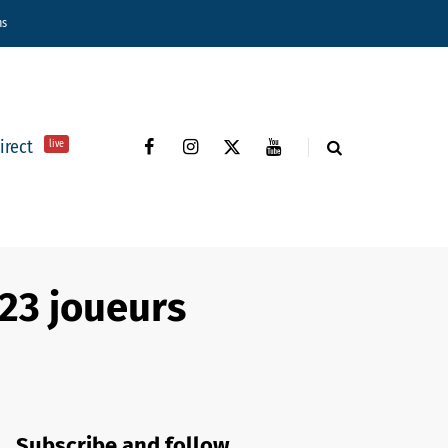
ns
direct
live
 23 joueurs
Subscribe and follow