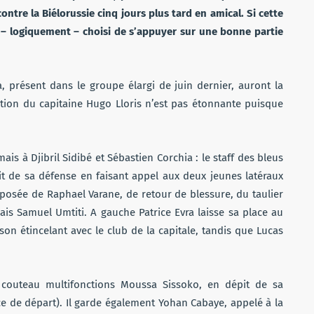
ntre la Biélorussie cinq jours plus tard en amical. Si cette
– logiquement – choisi de s’appuyer sur une bonne partie
, présent dans le groupe élargi de juin dernier, auront la
ction du capitaine Hugo Lloris n’est pas étonnante puisque
is à Djibril Sidibé et Sébastien Corchia : le staff des bleus
it de sa défense en faisant appel aux deux jeunes latéraux
mposée de Raphael Varane, de retour de blessure, du taulier
ais Samuel Umtiti. A gauche Patrice Evra laisse sa place au
on étincelant avec le club de la capitale, tandis que Lucas
couteau multifonctions Moussa Sissoko, en dépit de sa
ce de départ). Il garde également Yohan Cabaye, appelé à la