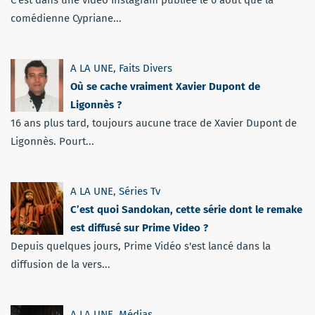
C’est dans une vidéo Instagram publiée le 6 août que la
comédienne Cypriane...
A LA UNE
,
Faits Divers
Où se cache vraiment Xavier Dupont de
Ligonnès ?
16 ans plus tard, toujours aucune trace de Xavier Dupont de
Ligonnès. Pourt...
A LA UNE
,
Séries Tv
C’est quoi Sandokan, cette série dont le remake
est diffusé sur Prime Video ?
Depuis quelques jours, Prime Vidéo s'est lancé dans la
diffusion de la vers...
A LA UNE
,
Médias