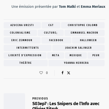
Une émission présentée par
Tom Malki
et
Emma Meriaux
AZUCENA URESTI
CGT
CHRISTOPHE COLOMB
COLONIALISME
CULTURE;
EMMANUEL MACRON
ERIC ZEMMOUR
FACEBOOK
HALLOWEEN
INTERMITTENTS
JOACHIM SALINGER
LIBERTÉ D'EXPRESSION
META
MEXIQUE
PEUR
THÉÂTRE
YOANNA HERRERA
0
PREVIOUS
S03ep7 : Les Snipers de l’Info avec
Olivier Sitruk