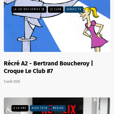
LA LOI DES SÉRIES 📺
LE CLUB
SÉRIES TV
Récré A2 - Bertrand Boucheroy |
Croque Le Club #7
5 août 2026
A LA UNE
HIGH TECH
MÉDIAS