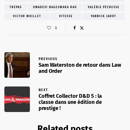
TRÉPAS
UMADEVI NAGESWARA RAO
VALÉRIE PÉCRESSE
VICTOR WOILLET
VITESSE
YANNICK JADOT
0
PREVIOUS
Sam Waterston de retour dans Law
and Order
NEXT
Coffret Collector D&D 5 : la
classe dans une édition de
prestige !
Related posts