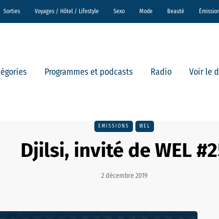
Sorties
Voyages / Hôtel / Lifestyle
Sexo
Mode
Beauté
Émissio
tégories
Programmes et podcasts
Radio
Voir le 
EMISSIONS
WEL
Djilsi, invité de WEL #
2 décembre 2019