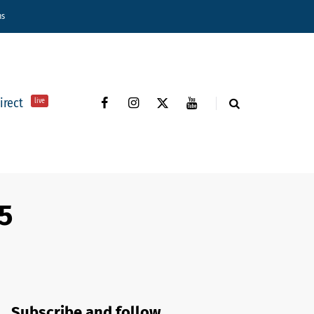
ns
direct
live
25
Subscribe and follow