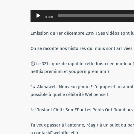
Lecteur
00:00
audio
Émission du 1er décembre 2019 ! Ses vidéos sont just
On se raconte nos histoires qui nous sont arrivées a
⏱ Le 321 : quiz de rapidité cette fois-ci en mode « Q
netflix premium et youporn premium ?
?‍♀ Akinawel : Nouveau jeuuu ! L’équipe et un audi
possible à quelle célébrité Wel pense !
✨ L’Instant Chill : Son EP « Les Petits Ont Grandi » 
Tu veux passer à l’antenne, réagir à un sujet ou pa
à contact@welofficiel.fr