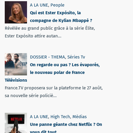
A LA UNE
,
People
Qui est Ester Expósito, la
compagne de Kylian Mbappé ?
Révélée au grand public grâce à la série Élite,
Ester Expósito attire autan...
DOSSIER - THEMA
,
Séries Tv
On regarde ou pas ? Les évaporés,
le nouveau polar de France
Télévisions
France.TV proposera sur la plateforme le 27 août,
sa nouvelle série policiè...
A LA UNE
,
High Tech
,
Médias
Une panne géante chez Netflix ? On
vous dit tout