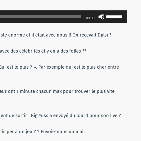
Utilisez
00:00
les
flèches
e énorme et il était avec nous !! On recevait Djilsi ?
haut/bas
pour
vec des célébrités et y en a des folles ??
augmenter
ou
ui est le plus ? ». Par exemple qui est le plus cher entre
diminuer
le
volume.
teur ont 1 minute chacun max pour trouver le plus vite
vient de sortir ! Big Yuss a envoyé du lourd pour son live ?
rticiper à un jeu ? ? Envoie-nous un mail