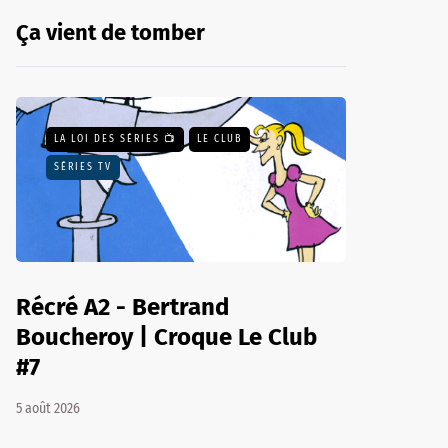
Ça vient de tomber
LA LOI DES SÉRIES 📺
LE CLUB
SÉRIES TV
Récré A2 - Bertrand
Boucheroy | Croque Le Club
#7
5 août 2026