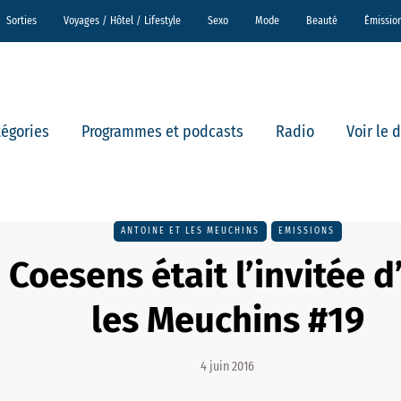
Sorties
Voyages / Hôtel / Lifestyle
Sexo
Mode
Beauté
Émissio
tégories
Programmes et podcasts
Radio
Voir le 
ANTOINE ET LES MEUCHINS
EMISSIONS
Coesens était l’invitée d
les Meuchins #19
4 juin 2016