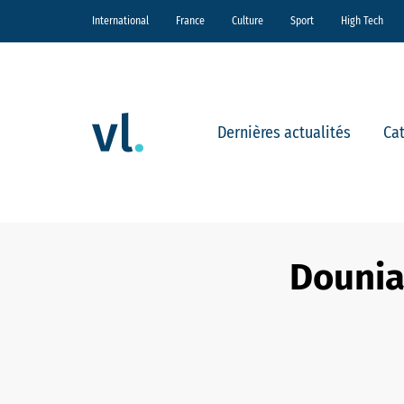
International
France
Culture
Sport
High Tech
Dernières actualités
Ca
Dounia 