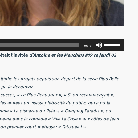
Utilisez
00:00
les
était l’invitée
d’Antoine et les Meuchins #19 ce jeudi 02
flèches
haut/bas
pour
iplie les projets depuis son départ de la série Plus Belle
augmenter
 pu la découvrir.
ou
 succès, « Le Plus Beau Jour », « Si on recommençait »,
diminuer
es années un visage plébiscité du public, qui a pu la
le
mme « La disparue du Pyla », « Camping Paradis », ou
volume.
néma dans la comédie « Vive La Crise » aux côtés de Jean-
son premier court-métrage : « Fatiguée ! »