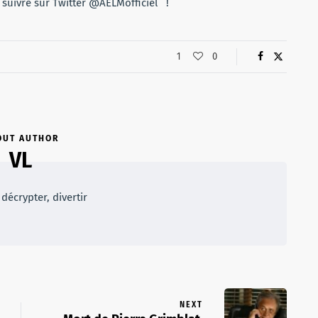
 suivre sur Twitter @AELMofficiel !
1
0
OUT AUTHOR
VL
décrypter, divertir
NEXT