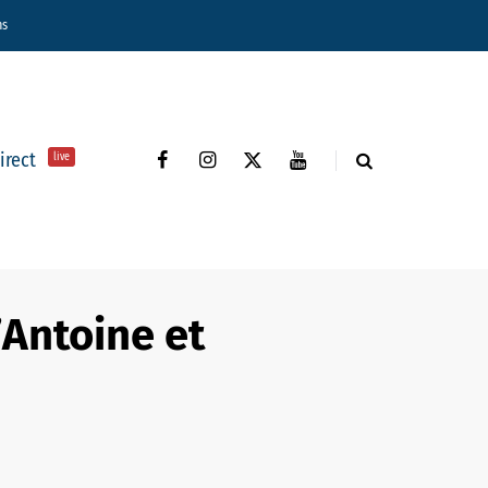
ns
direct
live
’Antoine et