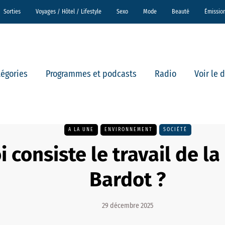
Sorties
Voyages / Hôtel / Lifestyle
Sexo
Mode
Beauté
Émissio
tégories
Programmes et podcasts
Radio
Voir le 
A LA UNE
ENVIRONNEMENT
SOCIÉTÉ
i consiste le travail de l
Bardot ?
29 décembre 2025