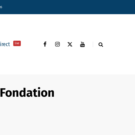
ns
direct
live
a Fondation