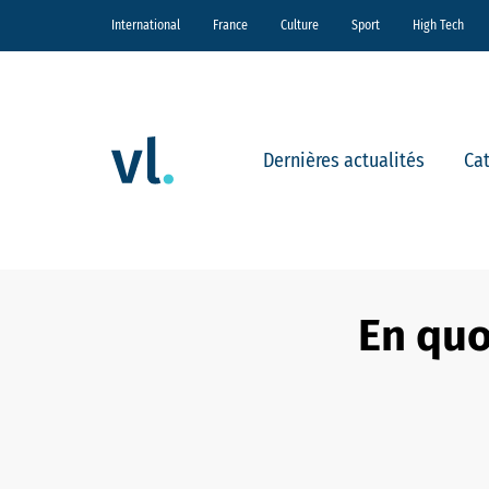
International
France
Culture
Sport
High Tech
Dernières actualités
Ca
En quo