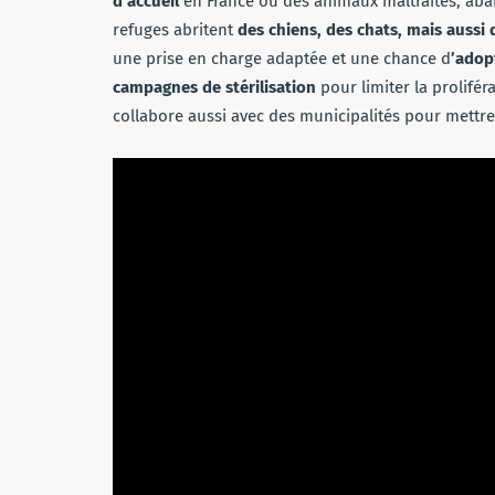
d’accueil
en France où des animaux maltraités, aba
refuges abritent
des chiens, des chats, mais auss
une prise en charge adaptée et une chance d
’adop
campagnes de stérilisation
pour limiter la prolifé
collabore aussi avec des municipalités pour mettr