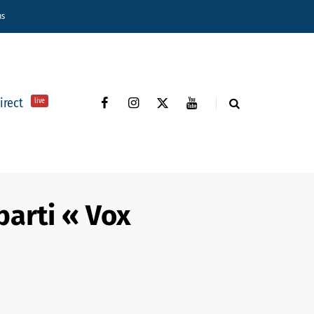
ns
direct
live
parti « Vox