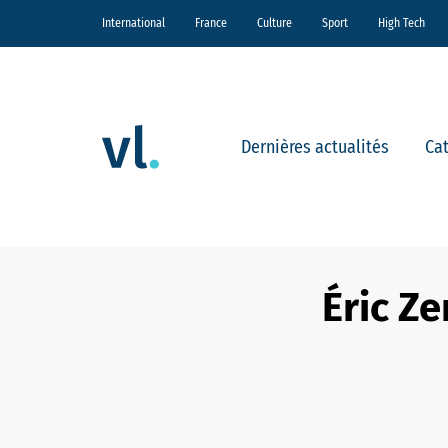
International
France
Culture
Sport
High Tech
Dernières actualités
Ca
Éric Z