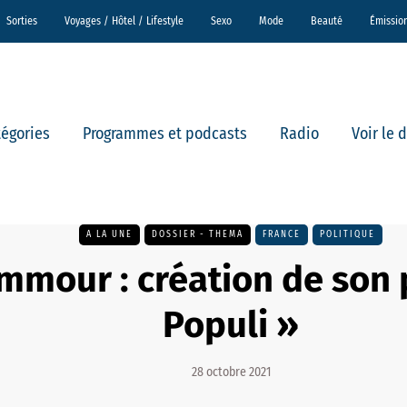
Sorties
Voyages / Hôtel / Lifestyle
Sexo
Mode
Beauté
Émissio
tégories
Programmes et podcasts
Radio
Voir le 
A LA UNE
DOSSIER - THEMA
FRANCE
POLITIQUE
emmour : création de son 
Populi »
28 octobre 2021