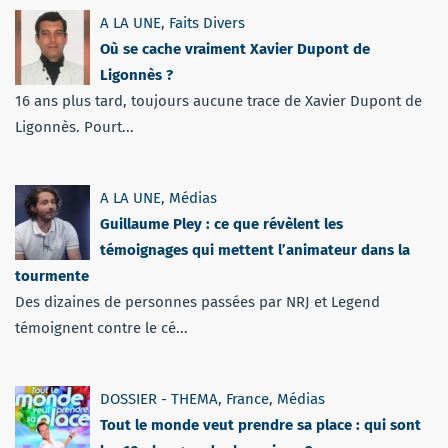
A LA UNE
,
Faits Divers
Où se cache vraiment Xavier Dupont de
Ligonnès ?
16 ans plus tard, toujours aucune trace de Xavier Dupont de
Ligonnès. Pourt...
A LA UNE
,
Médias
Guillaume Pley : ce que révèlent les
témoignages qui mettent l’animateur dans la
tourmente
Des dizaines de personnes passées par NRJ et Legend
témoignent contre le cé...
DOSSIER - THEMA
,
France
,
Médias
Tout le monde veut prendre sa place : qui sont