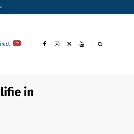
ns
direct
live
ifie in