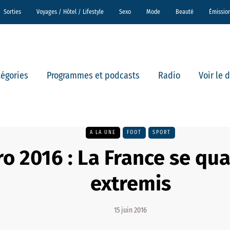
Sorties
Voyages / Hôtel / Lifestyle
Sexo
Mode
Beauté
Émissio
tégories
Programmes et podcasts
Radio
Voir le 
A LA UNE
FOOT
SPORT
o 2016 : La France se qual
extremis
15 juin 2016