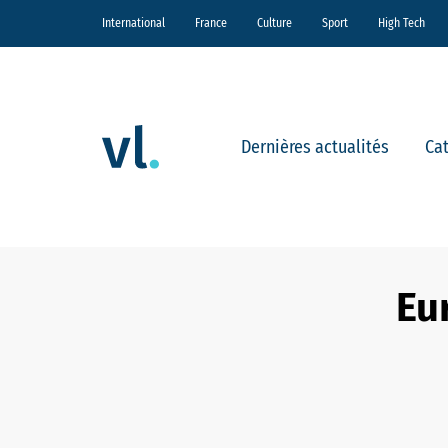
International
France
Culture
Sport
High Tech
Dernières actualités
Ca
Eur