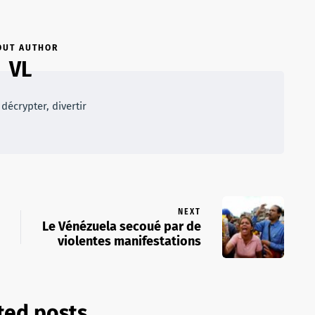
OUT AUTHOR
VL
décrypter, divertir
NEXT
Le Vénézuela secoué par de
violentes manifestations
ted posts