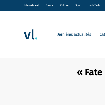
International
France
Culture
Sport
High Tech
Dernières actualités
Ca
« Fate