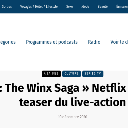
Sorties
Voyages / Hôtel / Lifestyle
Sexo
Mode
Beauté
Émissio
tégories
Programmes et podcasts
Radio
Voir le 
A LA UNE
CULTURE
SÉRIES TV
 : The Winx Saga » Netflix
teaser du live-action
10 décembre 2020