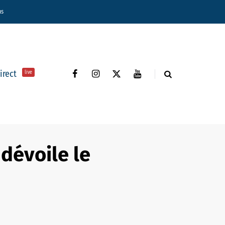
ns
direct
live
 dévoile le