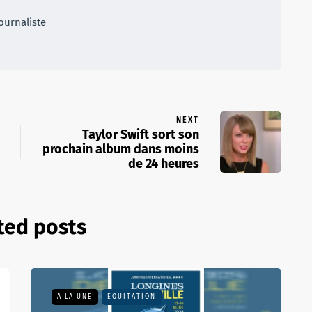
ournaliste
NEXT
Taylor Swift sort son
prochain album dans moins
de 24 heures
ted posts
A LA UNE
EQUITATION