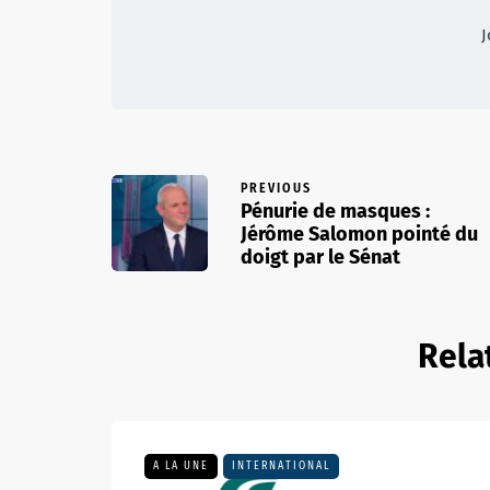
J
PREVIOUS
Pénurie de masques :
Jérôme Salomon pointé du
doigt par le Sénat
Rela
A LA UNE
INTERNATIONAL