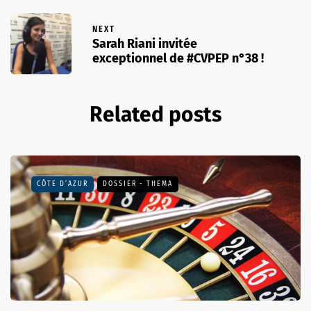
NEXT
Sarah Riani invitée
exceptionnel de #CVPEP n°38 !
Related posts
CÔTE D’AZUR
DOSSIER - THEMA