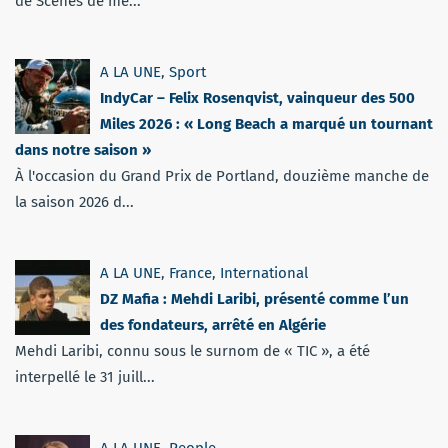
de Scènes de mé...
A LA UNE
,
Sport
IndyCar – Felix Rosenqvist, vainqueur des 500
Miles 2026 : « Long Beach a marqué un tournant
dans notre saison »
À l'occasion du Grand Prix de Portland, douzième manche de
la saison 2026 d...
A LA UNE
,
France
,
International
DZ Mafia : Mehdi Laribi, présenté comme l’un
des fondateurs, arrêté en Algérie
Mehdi Laribi, connu sous le surnom de « TIC », a été
interpellé le 31 juill...
A LA UNE
,
People