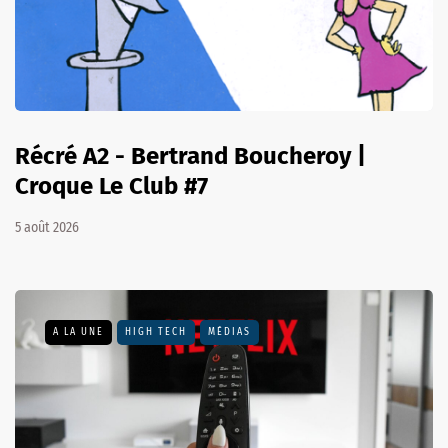
Récré A2 - Bertrand Boucheroy |
Croque Le Club #7
5 août 2026
A LA UNE
HIGH TECH
MÉDIAS