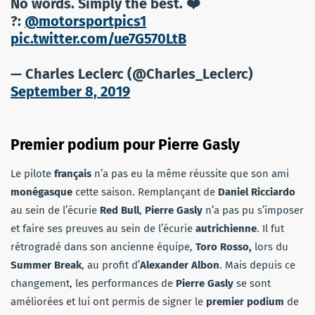
No words. Simply the best. ❤️
?:
@motorsportpics1
pic.twitter.com/ue7G570LtB
— Charles Leclerc (@Charles_Leclerc)
September 8, 2019
Premier podium pour Pierre Gasly
Le pilote
français
n’a pas eu la même réussite que son ami
monégasque
cette saison. Remplançant de
Daniel Ricciardo
au sein de l’écurie
Red Bull
,
Pierre Gasly
n’a pas pu s’imposer
et faire ses preuves au sein de l’écurie
autrichienne
. Il fut
rétrogradé dans son ancienne équipe,
Toro Rosso,
lors du
Summer Break
, au profit d’
Alexander Albon
. Mais depuis ce
changement, les performances de
Pierre Gasly
se sont
améliorées et lui ont permis de signer le
premier podium
de