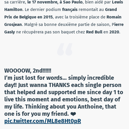
sa carrière,
le 17 novembre, à Sao Paulo
, bien aidé par
Lewis
Hamilton
. Le dernier podium
français
remontait au
Grand
Prix de Belgique en 2015
, avec la troisième place de
Romain
Grosjean
. Malgré sa bonne deuxième partie de saison, P
ierre
Gasly
ne récupèrera pas son baquet chez
Red Bull
en
2020
.
WOOOOW, 2nd!!!!!!
I’m just lost for words… simply incredible
day!! Just wanna THANKS each single person
that helped and supported me since day 1 to
live this moment and emotions, best day of
my life. Thinking about you Anthoine, that
one is for you my friend. ❤️
pic.twitter.com/ML8e8Ht0pR