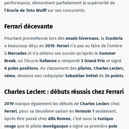
performance, démontrant parfaitement la supériorité de
l’écurie de Toto Wolff
sur ses concurents.
Ferrari décevante
Pourtant prometteuse lors des
essais hivernaux
, la
Scuderia
a beaucoup déçu en
2019
.
Ferrari
n’a pas su faire de l’ombre
à
Mercedes
et n’a obtenu ses succès qu’après le
Summer
Break
, où l’écurie
italienne
a remporté
3 Grand Prix
et signé
6 poles positions
.
Au classement des
pilotes
,
Charles Leclerc
,
4ème
, devance son coéquipier
Sebastian Vettel
de
24 points
.
Charles Leclerc : débuts réussis chez Ferrari
2019
marque également les débuts de
Charles Leclerc
chez
Ferrari
, pour sa deuxième saison en
Formule 1
seulement.
Après être passé chez
Alfa Romeo
, c’est sous la
tunique
rouge
que le pilote
monégasque
a signé sa première
pole