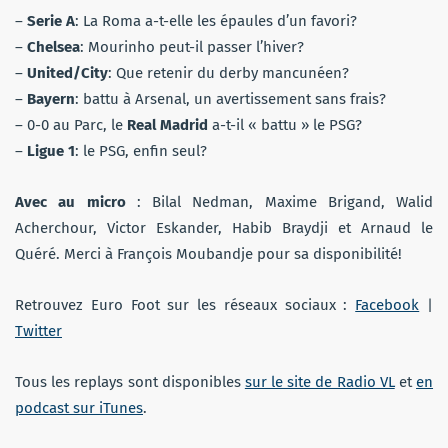
–
Serie A
: La Roma a-t-elle les épaules d’un favori?
–
Chelsea
: Mourinho peut-il passer l’hiver?
–
United/City
: Que retenir du derby mancunéen?
–
Bayern
: battu à Arsenal, un avertissement sans frais?
– 0-0 au Parc, le
Real Madrid
a-t-il « battu » le PSG?
–
Ligue 1
: le PSG, enfin seul?
Avec au micro
: Bilal Nedman, Maxime Brigand, Walid
Acherchour, Victor Eskander, Habib Braydji et Arnaud le
Quéré. Merci à François Moubandje pour sa disponibilité!
Retrouvez Euro Foot sur les réseaux sociaux :
Facebook
|
Twitter
Tous les replays sont disponibles
sur le site de Radio VL
et
en
podcast sur iTunes
.