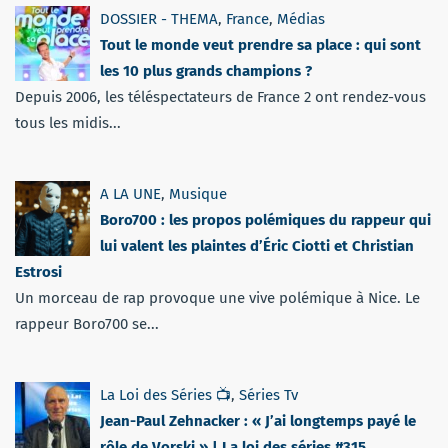
DOSSIER - THEMA
,
France
,
Médias
Tout le monde veut prendre sa place : qui sont
les 10 plus grands champions ?
Depuis 2006, les téléspectateurs de France 2 ont rendez-vous
tous les midis...
A LA UNE
,
Musique
Boro700 : les propos polémiques du rappeur qui
lui valent les plaintes d’Éric Ciotti et Christian
Estrosi
Un morceau de rap provoque une vive polémique à Nice. Le
rappeur Boro700 se...
La Loi des Séries 📺
,
Séries Tv
Jean-Paul Zehnacker : « J’ai longtemps payé le
rôle de Vorski » | La loi des séries #315