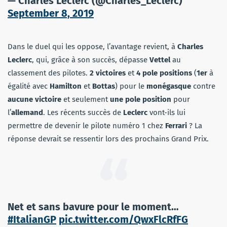
— Charles Leclerc (@Charles_Leclerc)
September 8, 2019
Dans le duel qui les oppose, l’avantage revient, à
Charles
Leclerc
, qui, grâce à son succès, dépasse
Vettel
au
classement des pilotes.
2 victoires
et
4 pole positions
(
1er
à
égalité avec
Hamilton
et
Bottas
) pour le
monégasque
contre
aucune victoire
et seulement
une pole position
pour
l’
allemand
. Les récents succès de
Leclerc
vont-ils lui
permettre de devenir le pilote numéro 1 chez
Ferrari
? La
réponse devrait se ressentir lors des prochains Grand Prix.
Net et sans bavure pour le moment…
#ItalianGP
pic.twitter.com/QwxFlcRfFG