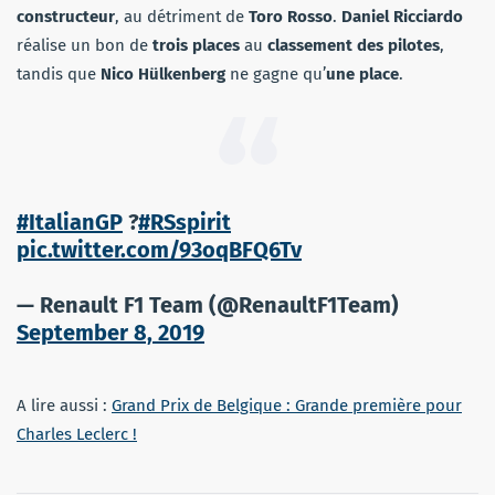
constructeur
, au détriment de
Toro Rosso
.
Daniel Ricciardo
réalise un bon de
trois places
au
classement des pilotes
,
tandis que
Nico Hülkenberg
ne gagne qu’
une place
.
#ItalianGP
?
#RSspirit
pic.twitter.com/93oqBFQ6Tv
— Renault F1 Team (@RenaultF1Team)
September 8, 2019
A lire aussi :
Grand Prix de Belgique : Grande première pour
Charles Leclerc !