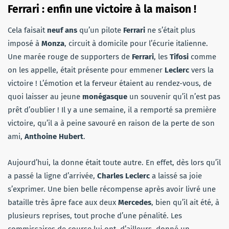
Ferrari : enfin une victoire à la maison !
Cela faisait
neuf ans
qu’un pilote
Ferrari
ne s’était plus
imposé à
Monza
, circuit à domicile pour l’écurie italienne.
Une marée rouge de supporters de
Ferrari
, les
Tifosi
comme
on les appelle, était présente pour emmener
Leclerc
vers la
victoire ! L’émotion et la ferveur étaient au rendez-vous, de
quoi laisser au jeune
monégasque
un souvenir qu’il n’est pas
prêt d’oublier ! Il y a une semaine, il a remporté sa première
victoire, qu’il a à peine savouré en raison de la perte de son
ami,
Anthoine Hubert
.
Aujourd’hui, la donne était toute autre. En effet, dès lors qu’il
a passé la ligne d’arrivée,
Charles Leclerc
a laissé sa joie
s’exprimer. Une bien belle récompense après avoir livré une
bataille très âpre face aux deux
Mercedes
, bien qu’il ait été, à
plusieurs reprises, tout proche d’une pénalité. Les
commissaires de course lui ont, d’ailleurs, donné un