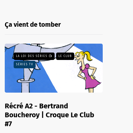
Ça vient de tomber
LA LOI DES SÉRIES 📺
LE CLUB
SÉRIES TV
Récré A2 - Bertrand
Boucheroy | Croque Le Club
#7