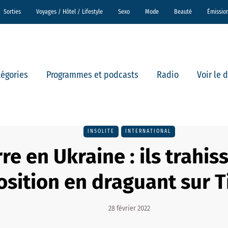
Sorties
Voyages / Hôtel / Lifestyle
Sexo
Mode
Beauté
Émissio
tégories
Programmes et podcasts
Radio
Voir le 
INSOLITE
INTERNATIONAL
re en Ukraine : ils trahis
osition en draguant sur T
28 février 2022