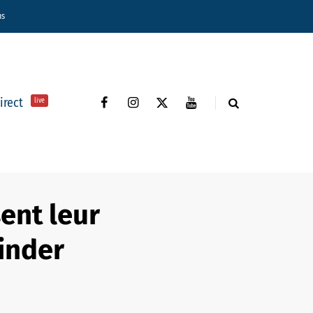
ns
direct
live
sent leur
inder