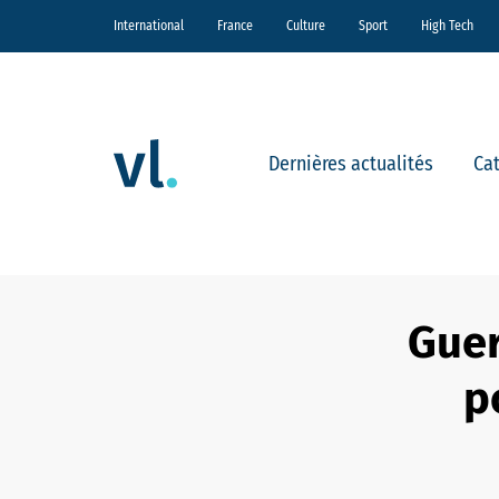
International
France
Culture
Sport
High Tech
Dernières actualités
Ca
Guer
p