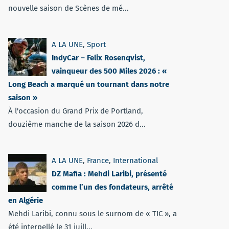
nouvelle saison de Scènes de mé...
A LA UNE
,
Sport
IndyCar – Felix Rosenqvist,
vainqueur des 500 Miles 2026 : «
Long Beach a marqué un tournant dans notre
saison »
À l'occasion du Grand Prix de Portland,
douzième manche de la saison 2026 d...
A LA UNE
,
France
,
International
DZ Mafia : Mehdi Laribi, présenté
comme l’un des fondateurs, arrêté
en Algérie
Mehdi Laribi, connu sous le surnom de « TIC », a
été interpellé le 31 juill...