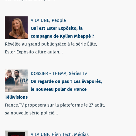
A LA UNE
,
People
Qui est Ester Expósito, la
compagne de Kylian Mbappé ?
Révélée au grand public grâce à la série Élite,
Ester Expósito attire autan...
DOSSIER - THEMA
,
Séries Tv
On regarde ou pas ? Les évaporés,
le nouveau polar de France
Télévisions
France.TV proposera sur la plateforme le 27 août,
sa nouvelle série policiè...
A LA UNE
,
High Tech
,
Médias