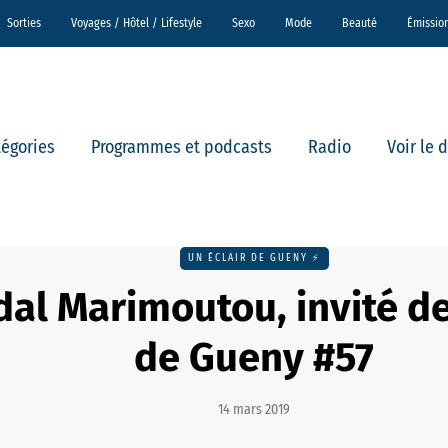
Sorties
Voyages / Hôtel / Lifestyle
Sexo
Mode
Beauté
Émissio
tégories
Programmes et podcasts
Radio
Voir le 
UN ÉCLAIR DE GUENY ⚡️
al Marimoutou, invité de
de Gueny #57
14 mars 2019