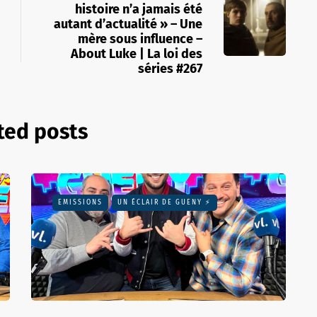
histoire n’a jamais été
autant d’actualité » – Une
mère sous influence –
About Luke | La loi des
séries #267
ted posts
EMISSIONS
UN ÉCLAIR DE GUENY ⚡️