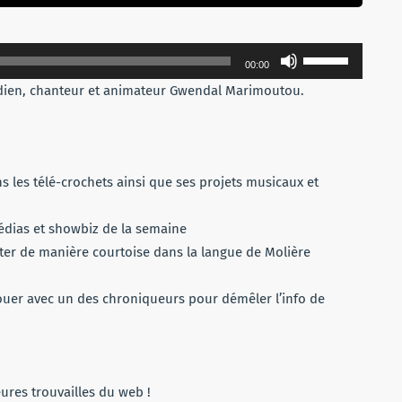
Utilisez
00:00
les
édien, chanteur et animateur Gwendal Marimoutou.
flèches
haut/bas
pour
augmenter
ns les télé-crochets ainsi que ses projets musicaux et
ou
diminuer
 médias et showbiz de la semaine
le
er de manière courtoise dans la langue de Molière
volume.
 jouer avec un des chroniqueurs pour démêler l’info de
eures trouvailles du web !