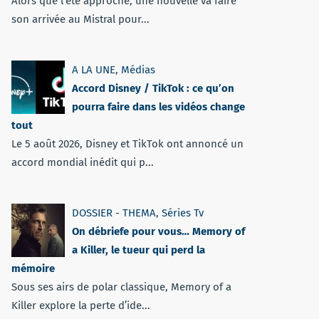
Alors que l'été approche, une nouvelle va faire
son arrivée au Mistral pour...
A LA UNE
,
Médias
Accord Disney / TikTok : ce qu’on
pourra faire dans les vidéos change
tout
Le 5 août 2026, Disney et TikTok ont annoncé un
accord mondial inédit qui p...
DOSSIER - THEMA
,
Séries Tv
On débriefe pour vous… Memory of
a Killer, le tueur qui perd la
mémoire
Sous ses airs de polar classique, Memory of a
Killer explore la perte d’ide...