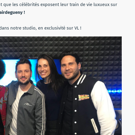
 que les célébrités exposent leur train de vie luxueux sur
airdegueny !
s notre studio, en exclusivité sur VL !