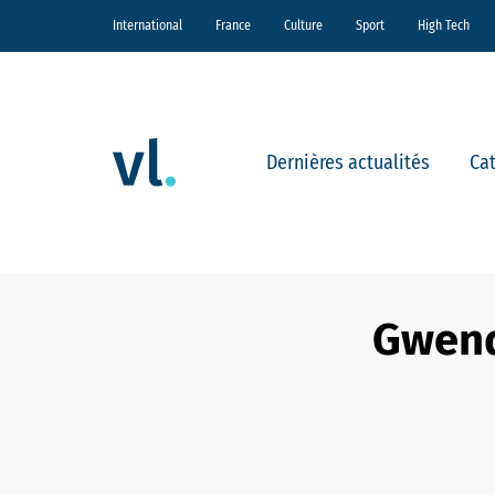
International
France
Culture
Sport
High Tech
Dernières actualités
Ca
Gwend