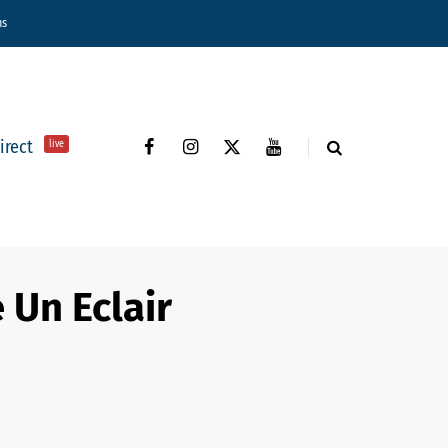
ns
direct
live
 Un Eclair