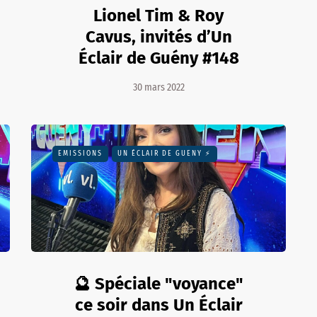
Lionel Tim & Roy
Cavus, invités d’Un
Éclair de Guény #148
30 mars 2022
EMISSIONS
UN ÉCLAIR DE GUENY ⚡️
🔮 Spéciale "voyance"
ce soir dans Un Éclair