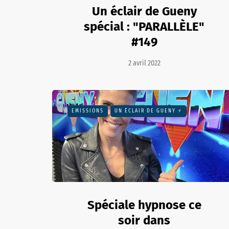
Un éclair de Gueny
spécial : "PARALLÈLE"
#149
2 avril 2022
EMISSIONS
UN ÉCLAIR DE GUENY ⚡️
Spéciale hypnose ce
soir dans