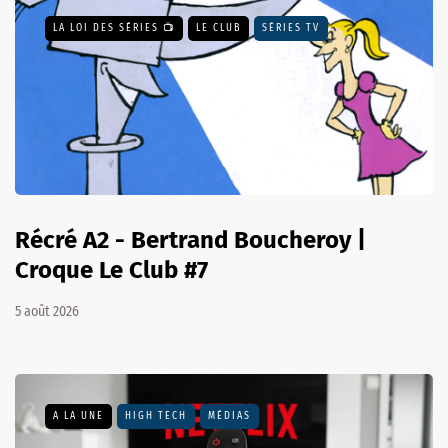
LA LOI DES SÉRIES 📺
LE CLUB
SÉRIES TV
Récré A2 - Bertrand Boucheroy |
Croque Le Club #7
5 août 2026
A LA UNE
HIGH TECH
MÉDIAS