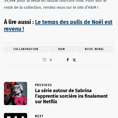
59,99€ pour la veste en fausse fourrure rose. Pour voir le
reste de la collection, rendez vous sur le site d’H&M !
À
lire aussi :
Le temps des pulls de Noël est
revenu !
COLLABORATION
H&M
NICKI MINAJ
0
PREVIOUS
La série autour de Sabrina
l’apprentie sorcière ira finalement
sur Netflix
NEXT