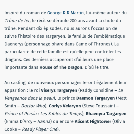
Inspiré du roman de
George R.R Martin
, lui-même auteur du
Trône de fer
, le récit se déroule 200 ans avant la chute du
trône. Pendant dix épisodes, nous aurons l’occasion de
suivre l’histoire des Targaryen, la famille de l’emblématique
Daenerys (personnage phare dans Game of Thrones). La
particularité de cette famille est qu’elle peut contrôler les
dragons. Ces derniers occuperont d’ailleurs une place
importante dans
House of The Dragon
. D’où le titre.
Au casting, de nouveaux personnages feront également leur
apparition : le roi
Viserys Targaryen
(Paddy Considine –
La
Vengeance dans la peau
), le prince
Daemon Targaryen
(Matt
Smith –
Doctor Who
),
Corlys Velaryon
(Steve Toussaint –
Prince of Persia : Les Sables du Temps
),
Rhaenyra Targaryen
(Emma D’Arcy –
Hanna
) ou encore
Alicent Hightower
(Olivia
Cooke –
Ready Player One
).