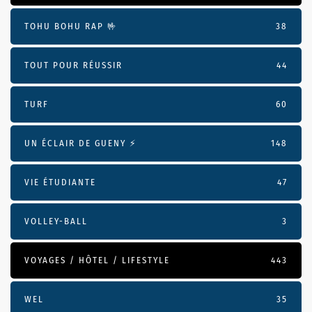
TOHU BOHU RAP 🤟
38
TOUT POUR RÉUSSIR
44
TURF
60
UN ÉCLAIR DE GUENY ⚡️
148
VIE ÉTUDIANTE
47
VOLLEY-BALL
3
VOYAGES / HÔTEL / LIFESTYLE
443
WEL
35