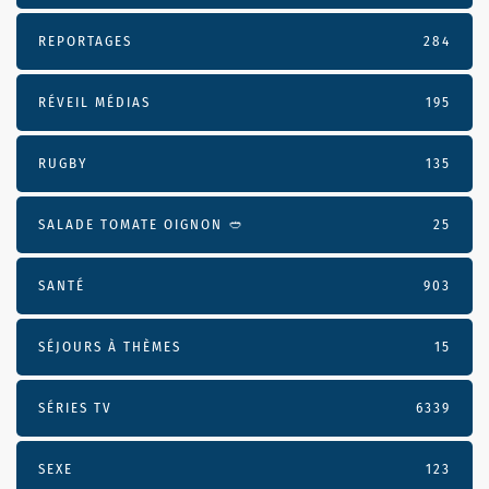
REPORTAGES
284
RÉVEIL MÉDIAS
195
RUGBY
135
SALADE TOMATE OIGNON 🥙
25
SANTÉ
903
SÉJOURS À THÈMES
15
SÉRIES TV
6339
SEXE
123