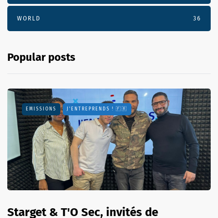
WORLD
36
Popular posts
EMISSIONS
J'ENTREPRENDS ! 🇫🇷
Starget & T'O Sec, invités de