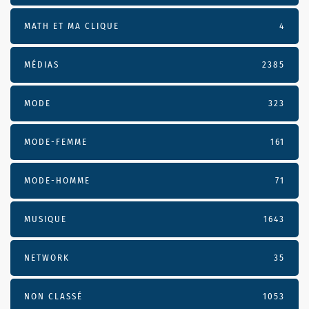
MATH ET MA CLIQUE
4
MÉDIAS
2385
MODE
323
MODE-FEMME
161
MODE-HOMME
71
MUSIQUE
1643
NETWORK
35
NON CLASSÉ
1053