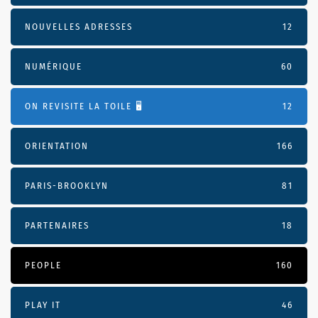
NOUVELLES ADRESSES
12
NUMÉRIQUE
60
ON REVISITE LA TOILE 🖥️
12
ORIENTATION
166
PARIS-BROOKLYN
81
PARTENAIRES
18
PEOPLE
160
PLAY IT
46