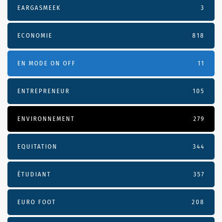
EARGASMEEK
3
ECONOMIE
818
EN MODE ON OFF
11
ENTREPRENEUR
105
ENVIRONNEMENT
279
EQUITATION
344
ÉTUDIANT
357
EURO FOOT
208