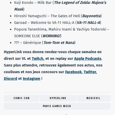
Koji Kondo – Milk Bar (
The Legend of Zelda: Majora’s
Mask
)
Hiroshi Yamaguchi – The Gates of Hell (
Bayonetta
)
Garoad – Welcome to VA-11 HALL-A (
VA-11 HALL-A
)
Popura Taneshima, Mahiru Inami & Yachiyo Todoroki –
SOMEONE ELSE (
WORKING!
)
??? – Générique (
Tom-Tom et Nana
)
HyperLink vous donne rendez-vous chaque semaine en
direct sur VL et
Twitch
, et en replay sur
Apple Podcasts
.
Sans plus attendre, retrouvez également nos actus, nos
coulisses et nos jeux concours sur
Facebook
,
Twitter
,
Discord
et
Instagram
!
COMIC CON
HYPERLINK
MEDIEVIL
PARIS GAMES WEEK