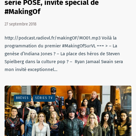
série POSE, invité spécial de
#MakingOf
27 septembre 2018
http://podcast.radiovl.fr/makingOF/MO01.mp3 Voilà la
programmation du premier #MakingOfSurVL === > – La
genèse d’Indiana Jones ? – La place des héros de Steven
Spielberg dans la culture pop ? – Ryan Jamaal Swain sera
mon invité exceptionnel…
BRÈVES
SÉRIES TV