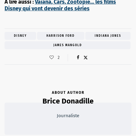
A lire aussi :
Vaiana, Cars, Zootopie… les films
Disney qui vont devenir des séries
DISNEY
HARRISON FORD
INDIANA JONES
JAMES MANGOLD
2
ABOUT AUTHOR
Brice Donadille
Journaliste