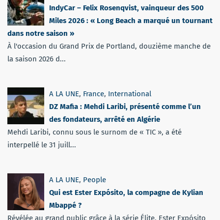
IndyCar – Felix Rosenqvist, vainqueur des 500
Miles 2026 : « Long Beach a marqué un tournant
dans notre saison »
À l'occasion du Grand Prix de Portland, douzième manche de
la saison 2026 d...
A LA UNE
,
France
,
International
DZ Mafia : Mehdi Laribi, présenté comme l’un
des fondateurs, arrêté en Algérie
Mehdi Laribi, connu sous le surnom de « TIC », a été
interpellé le 31 juill...
A LA UNE
,
People
Qui est Ester Expósito, la compagne de Kylian
Mbappé ?
Révélée au grand public grâce à la série Élite, Ester Expósito