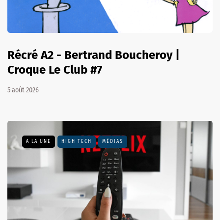
Récré A2 - Bertrand Boucheroy |
Croque Le Club #7
5 août 2026
A LA UNE
HIGH TECH
MÉDIAS