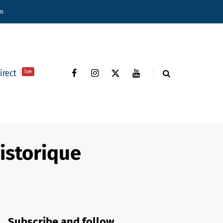
ns
direct
live
historique
Subscribe and follow