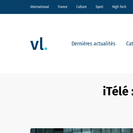
International
France
Culture
Sport
High Tech
Dernières actualités
Ca
iTélé