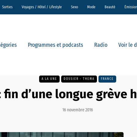
Sorties
Voyages / Hôtel / Lifestyle
Sexo
Mode
Beauté
Émissio
tégories
Programmes et podcasts
Radio
Voir le 
A LA UNE
DOSSIER - THEMA
FRANCE
 : fin d’une longue grève 
16 novembre 2016