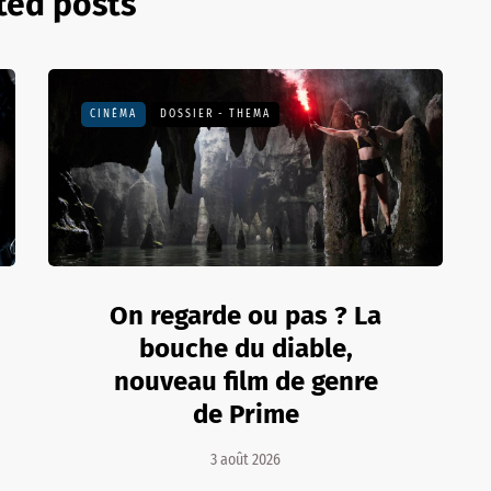
ted posts
CINÉMA
DOSSIER - THEMA
On regarde ou pas ? La
bouche du diable,
nouveau film de genre
de Prime
3 août 2026