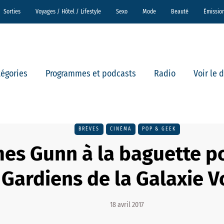
Sorties
Voyages / Hôtel / Lifestyle
Sexo
Mode
Beauté
Émissio
tégories
Programmes et podcasts
Radio
Voir le 
BRÈVES
CINÉMA
POP & GEEK
es Gunn à la baguette p
Gardiens de la Galaxie V
18 avril 2017