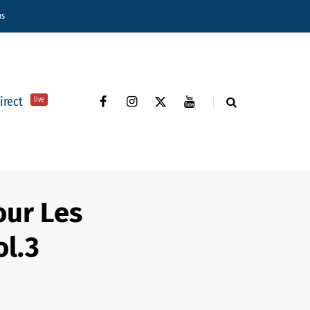
ns
direct
live
our Les
ol.3