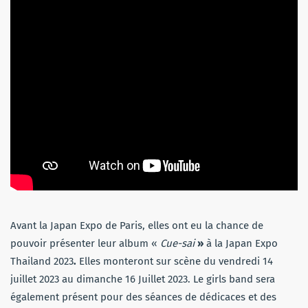
Avant la Japan Expo de Paris, elles ont eu la chance de
pouvoir présenter leur album «
Cue-sai
»
à la Japan Expo
Thailand 2023
.
Elles monteront sur scène du vendredi 14
juillet 2023 au dimanche 16 Juillet 2023. Le girls band sera
également présent pour des séances de dédicaces et des