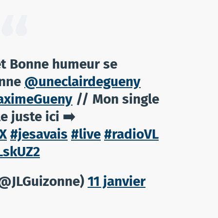
et Bonne humeur se
onne
@uneclairdegueny
ximeGueny
// Mon single
 juste ici ➡️
WX
#jesavais
#live
#radioVL
7LskUZ2
(@JLGuizonne)
11 janvier