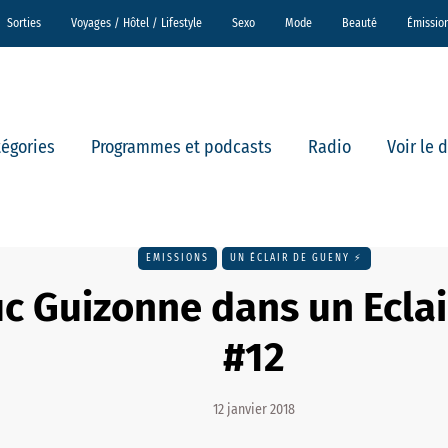
Sorties
Voyages / Hôtel / Lifestyle
Sexo
Mode
Beauté
Émissio
tégories
Programmes et podcasts
Radio
Voir le 
EMISSIONS
UN ÉCLAIR DE GUENY ⚡️
c Guizonne dans un Ecla
#12
12 janvier 2018