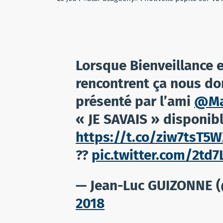
Lorsque Bienveillance 
rencontrent ça nous d
présenté par l’ami
@Ma
« JE SAVAIS » disponible
https://t.co/ziw7tsT5
??
pic.twitter.com/2td
— Jean-Luc GUIZONNE 
2018