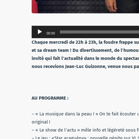
Lecteur
00:00
audio
Chaque mercredi de 22h à 23h, la foudre frappe su
et sa dream team ! Du divertissement, de lʼhumour
invité qui fait lʼactualité dans le monde du specta
nous recevions Jean-Luc Guizonne, venue nous parl
AU PROGRAMME :
– « La musique dans la peau ! » On te fait écouter u
original !
– « Le show de lʼactu » mêle info et légèreté sous 
– Le jeu : «Star acaguény» : nouvelle pépite sur VL !