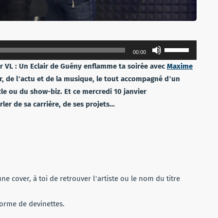
Utilisez
00:00
les
r VL : Un Eclair de Guény enflamme ta soirée avec
Maxime
flèches
, de lʼactu et de la musique, le tout accompagné dʼun
haut/bas
cle ou du show-biz. Et ce mercredi 10 janvier
pour
er de sa carrière, de ses projets…
augmenter
ou
diminuer
le
volume.
ne cover, à toi de retrouver lʼartiste ou le nom du titre
forme de devinettes.