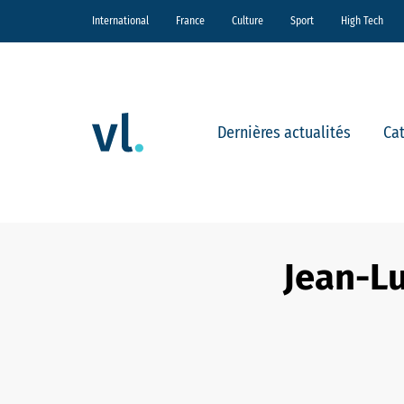
International
France
Culture
Sport
High Tech
Dernières actualités
Ca
Jean-Lu