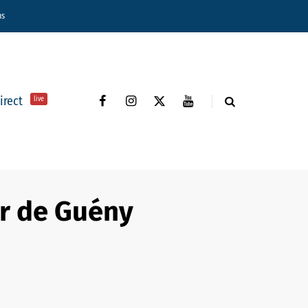
ns
direct
live
ir de Guény