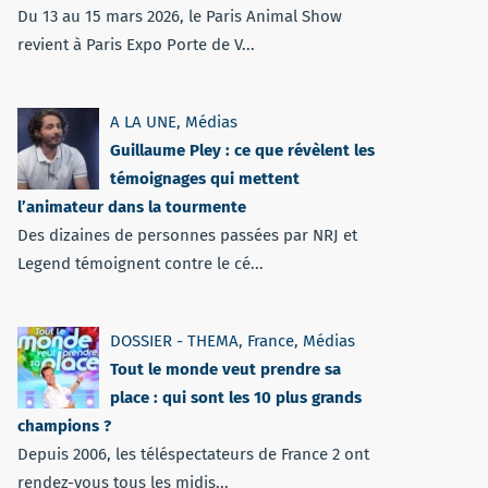
Du 13 au 15 mars 2026, le Paris Animal Show
revient à Paris Expo Porte de V...
A LA UNE
,
Médias
Guillaume Pley : ce que révèlent les
témoignages qui mettent
l’animateur dans la tourmente
Des dizaines de personnes passées par NRJ et
Legend témoignent contre le cé...
DOSSIER - THEMA
,
France
,
Médias
Tout le monde veut prendre sa
place : qui sont les 10 plus grands
champions ?
Depuis 2006, les téléspectateurs de France 2 ont
rendez-vous tous les midis...