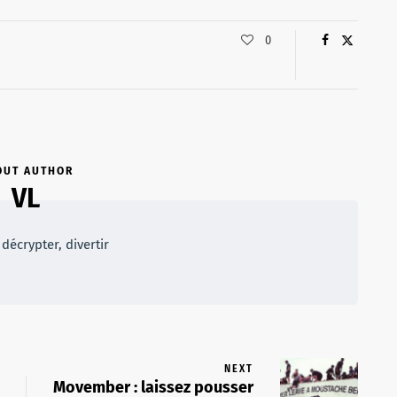
0
OUT AUTHOR
VL
décrypter, divertir
NEXT
Movember : laissez pousser