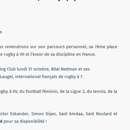
ou
diminuer
le
volume.
e.
ous reviendrons sur son parcours personnel, sa 7ème place
rugby à VII et l’essor de sa discipline en France.
ugby à XV, du football féminin, de la Ligue 2, du tennis, de la
Victor Eskander, Simon Dijan, Saïd Amdaa, Saïd Boulard et
el
pour sa disponibilité !