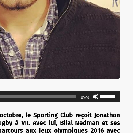
Utilisez
00:00
les
flèches
ctobre, le Sporting Club reçoit Jonathan
haut/bas
ugby à VII. Avec lui, Bilal Nedman et ses
pour
 parcours aux Jeux olympiques 2016 avec
augmenter