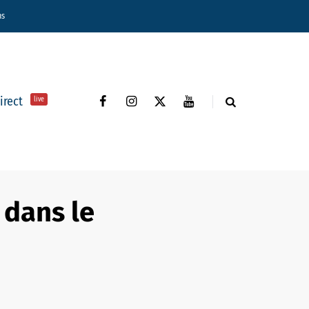
ns
direct
live
 dans le