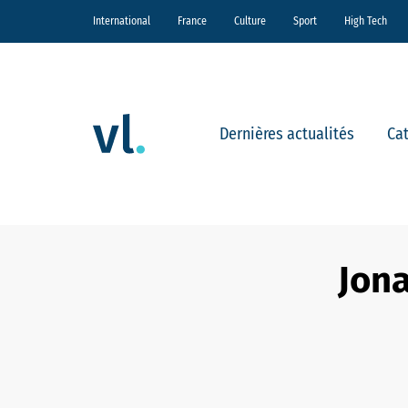
International
France
Culture
Sport
High Tech
Dernières actualités
Ca
Jona