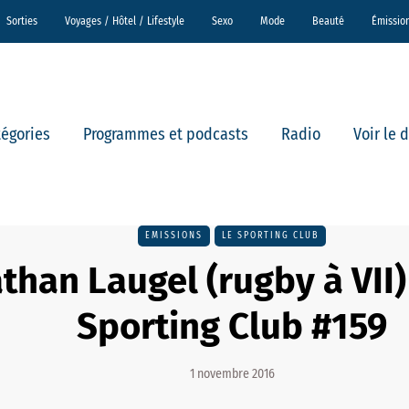
Sorties
Voyages / Hôtel / Lifestyle
Sexo
Mode
Beauté
Émissio
tégories
Programmes et podcasts
Radio
Voir le 
EMISSIONS
LE SPORTING CLUB
than Laugel (rugby à VII)
Sporting Club #159
1 novembre 2016