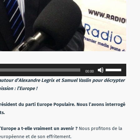
Utilisez
00:00
les
 autour d’Alexandre Legrix et Samuel Vaslin pour décrypter
flèches
ission : l’Europe !
haut/bas
pour
président du parti Europe Populaire. Nous l’avons interrogé
augmenter
ts.
ou
diminuer
l’Europe a t-elle vraiment un avenir ?
Nous profitons de la
le
 européenne et de son effritement.