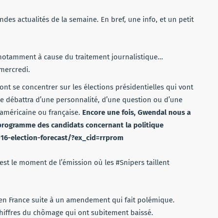
volume.
andes actualités de la semaine. En bref, une info, et un petit
é notamment à cause du traitement journalistique…
mercredi.
ont se concentrer sur les élections présidentielles qui vont
pe débattra d’une personnalité, d’une question ou d’une
 américaine ou française.
Encore une fois, Gwendal nous a
 programme des candidats concernant la politique
016-election-forecast/?ex_cid=rrprom
est le moment de l’émission où les #Snipers taillent
e en France suite à un amendement qui fait polémique.
hiffres du chômage qui ont subitement baissé.