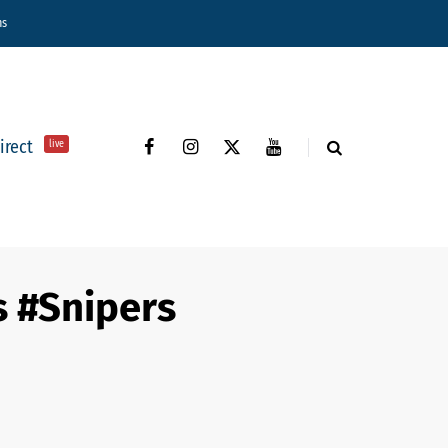
ns
direct
live
s #Snipers