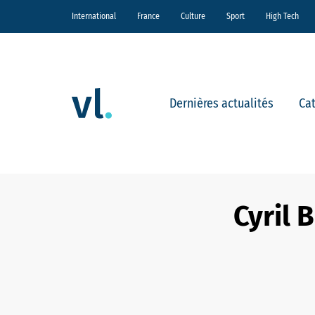
International
France
Culture
Sport
High Tech
Dernières actualités
Ca
Cyril 