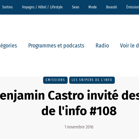
Sorties
Voyages / Hôtel / Lifestyle
Sexo
Mode
Beauté
Émissio
tégories
Programmes et podcasts
Radio
Voir le 
EMISSIONS
LES SNIPERS DE L’INFO
Benjamin Castro invité de
de l'info #108
1 novembre 2016