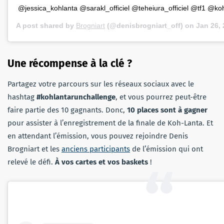
@jessica_kohlanta @sarakl_officiel @teheiura_officiel @tf1 @koh
A post shared by
Brogniart
(@denisbrogniart_off) on
Jan 26,
Une récompense à la clé ?
Partagez votre parcours sur les réseaux sociaux avec le
hashtag
#kohlantarunchallenge
, et vous pourrez peut-être
faire partie des 10 gagnants. Donc,
10 places sont à gagner
pour assister à l’enregistrement de la finale de Koh-Lanta. Et
en attendant l’émission, vous pouvez rejoindre Denis
Brogniart et les
anciens participants
de l’émission qui ont
relevé le défi.
À vos cartes et vos baskets
!