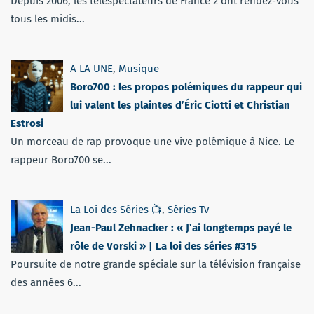
Depuis 2006, les téléspectateurs de France 2 ont rendez-vous
tous les midis...
A LA UNE
,
Musique
Boro700 : les propos polémiques du rappeur qui
lui valent les plaintes d’Éric Ciotti et Christian
Estrosi
Un morceau de rap provoque une vive polémique à Nice. Le
rappeur Boro700 se...
La Loi des Séries 📺
,
Séries Tv
Jean-Paul Zehnacker : « J’ai longtemps payé le
rôle de Vorski » | La loi des séries #315
Poursuite de notre grande spéciale sur la télévision française
des années 6...