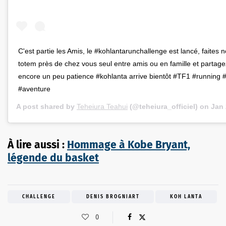
C'est partie les Amis, le #kohlantarunchallenge est lancé, faites 
totem près de chez vous seul entre amis ou en famille et partage
encore un peu patience #kohlanta arrive bientôt #TF1 #running 
#aventure
A post shared by
Teheiura Teahui
(@teheiura_officiel) on
Jan 
À lire aussi :
Hommage à Kobe Bryant,
légende du basket
CHALLENGE
DENIS BROGNIART
KOH LANTA
0