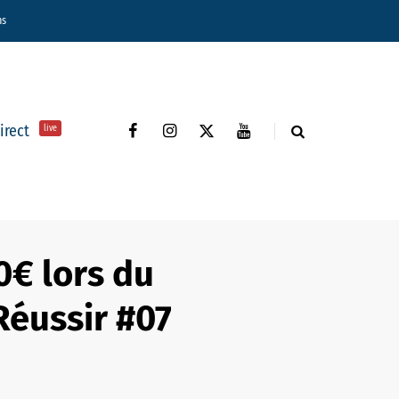
ns
direct
live
0€ lors du
Réussir #07