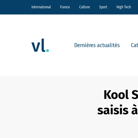
International
France
Culture
Sport
High Tech
Dernières actualités
Ca
Kool S
saisis 