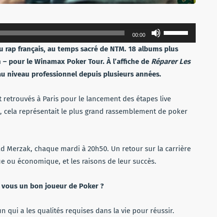
Utilisez
00:00
les
u rap français, au temps sacré de NTM. 18 albums plus
flèches
 – pour le Winamax Poker Tour. À l’affiche de
Réparer Les
haut/bas
u niveau professionnel depuis plusieurs années.
pour
augmenter
 retrouvés à Paris pour le lancement des étapes live
ou
 cela représentait le plus grand rassemblement de poker
diminuer
le
volume.
ad Merzak, chaque mardi à 20h50. Un retour sur la carrière
e ou économique, et les raisons de leur succès.
n vous un bon joueur de Poker ?
un qui a les qualités requises dans la vie pour réussir.