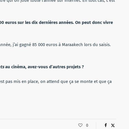
e qui on joue toute l’année sur internet. En tout cas, c’est
000 euros sur les dix dernières années. On peut donc vivre
année, j’ai gagné 85 000 euros à Maraakech lors du saisis.
nts
au cinéma, avez-vous d’autres projets ?
’est pas mis en place, on attend que ça se monte et que ça
0