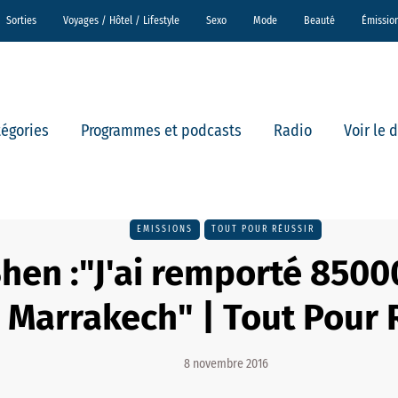
Sorties
Voyages / Hôtel / Lifestyle
Sexo
Mode
Beauté
Émissio
tégories
Programmes et podcasts
Radio
Voir le 
EMISSIONS
TOUT POUR RÉUSSIR
hen :"J'ai remporté 8500
à Marrakech" | Tout Pour 
8 novembre 2016