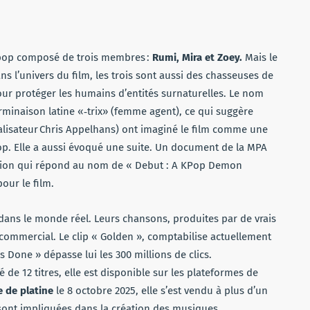
pop composé de trois membres :
Rumi, Mira et Zoey.
Mais le
s l’univers du film, les trois sont aussi des chasseuses de
r protéger les humains d’entités surnaturelles. Le nom
rminaison latine «‑trix» (femme agent), ce qui suggère
éalisateur Chris Appelhans) ont imaginé le film comme une
op. Elle a aussi évoqué une suite. Un document de la MPA
ion qui répond au nom de « Debut : A KPop Demon
our le film.
e dans le monde réel. Leurs chansons, produites par de vrais
commercial. Le clip « Golden », comptabilise actuellement
t’s Done » dépasse lui les 300 millions de clics.
de 12 titres, elle est disponible sur les plateformes de
e de platine
le 8 octobre 2025, elle s’est vendu à plus d’un
 sont impliquées dans la création des musiques.