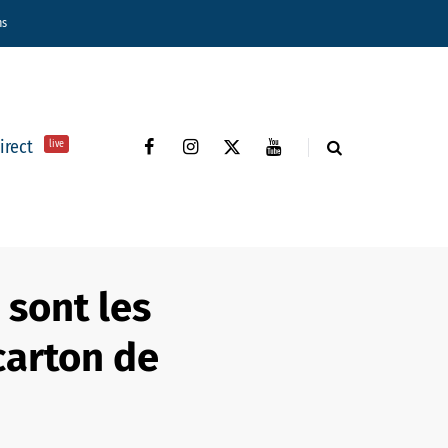
ns
direct
live
 sont les
carton de