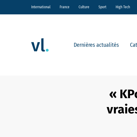
International
France
Culture
Sport
High Tech
Dernières actualités
Ca
« KP
vraie