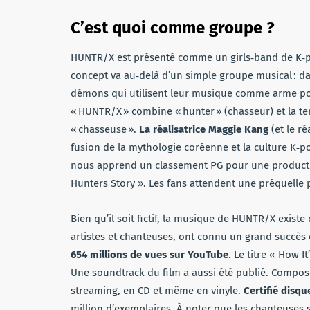
C’est quoi comme groupe ?
HUNTR/X est présenté comme un girls‑band de K‑
concept va au‑delà d’un simple groupe musical : dan
démons qui utilisent leur musique comme arme pou
« HUNTR/X » combine « hunter » (chasseur) et la te
« chasseuse ».
La réalisatrice Maggie Kang
(et le r
fusion de la mythologie coréenne et la culture K‑p
nous apprend un classement PG pour une product
Hunters Story ». Les fans attendent une préquelle p
Bien qu’il soit fictif, la musique de HUNTR/X exist
artistes et chanteuses, ont connu un grand succès 
654 millions de vues sur YouTube
. Le titre « How I
Une soundtrack du film a aussi été publié. Composé 
streaming, en CD et même en vinyle.
Certifié disqu
million d’exemplaires. À noter que les chanteuses