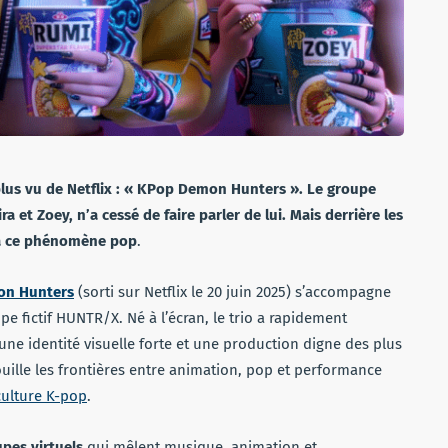
le plus vu de Netflix : « KPop Demon Hunters ». Le groupe
et Zoey, n’a cessé de faire parler de lui. Mais derrière les
e à ce phénomène pop
.
n Hunters
(sorti sur Netflix le 20 juin 2025) s’accompagne
 fictif HUNTR/X. Né à l’écran, le trio a rapidement
une identité visuelle forte et une production digne des plus
rouille les frontières entre animation, pop et performance
culture K-pop
.
pes virtuels
qui mêlent musique, animation et