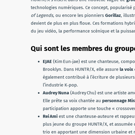
technologies numériques. Ce concept, popularisé
of Legends
, ou encore les pionniers
Gorillaz
, illus
devient de plus en plus floue. Ces formations hyb
du jeu vidéo, la performance scénique et la puissa
Qui sont les membres du group
EJAE
(Kim Eun‑jae) est une chanteuse, compos
Brooklyn. Dans HUNTR/X, elle assure
la voix
également contribué à l’écriture de plusieurs 
l’industrie K‑pop.
Audrey Nuna
(Audrey Chu) est une artiste amé
Elle prête sa voix chantée au
personnage Mir
participation apporte une touche « crossove
Rei Ami
est une chanteuse‑auteure et rappe
plus jeune du groupe HUNTR/X, et assumée co
trio en apportant une dimension urbaine et r