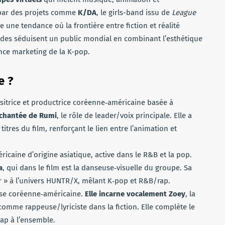
 par des projets comme
K/DA
, le girls-band issu de
League
tre une tendance où la frontière entre fiction et réalité
rides séduisent un public mondial en combinant l’esthétique
nce marketing de la K-pop.
e ?
itrice et productrice coréenne‑américaine basée à
 chantée de Rumi
, le rôle de leader/voix principale. Elle a
titres du film, renforçant le lien entre l’animation et
ricaine d’origine asiatique, active dans le R&B et la pop.
a
, qui dans le film est la danseuse‑visuelle du groupe. Sa
r » à l’univers HUNTR/X, mêlant K‑pop et R&B/rap.
use coréenne‑américaine.
Elle incarne vocalement Zoey
, la
mme rappeuse/lyriciste dans la fiction. Elle complète le
ap à l’ensemble.