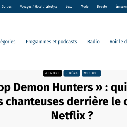
Sorties
Voyages / Hôtel / Lifestyle
Sexo
Mode
Beauté
Émissio
tégories
Programmes et podcasts
Radio
Voir le 
A LA UNE
CINÉMA
MUSIQUE
op Demon Hunters » : qui
s chanteuses derrière le 
Netflix ?