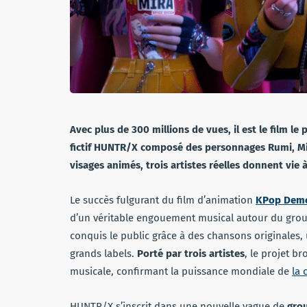
Avec plus de 300 millions de vues,
il est le film 
fictif HUNTR/X composé des personnages Rumi, Mira 
visages animés, trois artistes réelles donnent vi
Le succès fulgurant du film d’animation
KPop Demo
d’un véritable engouement musical autour du groupe
conquis le public grâce à des chansons originales, 
grands labels.
Porté par trois artistes
, le projet b
musicale, confirmant la puissance mondiale de
la 
HUNTR/X s’inscrit dans une nouvelle vague de
grou