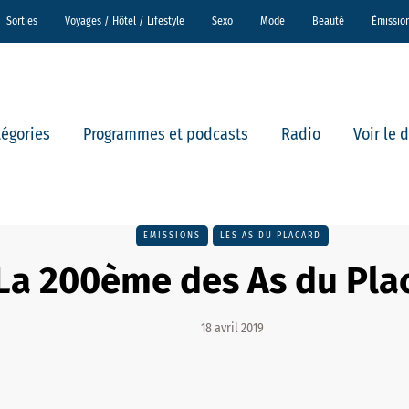
Sorties
Voyages / Hôtel / Lifestyle
Sexo
Mode
Beauté
Émissio
tégories
Programmes et podcasts
Radio
Voir le 
EMISSIONS
LES AS DU PLACARD
La 200ème des As du Pla
18 avril 2019