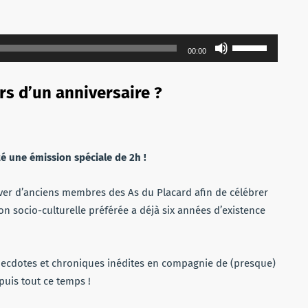
Utilisez
00:00
les
flèches
rs d’un anniversaire ?
haut/bas
pour
augmenter
ou
té une émission spéciale de 2h !
diminuer
le
ouver d’anciens membres des As du Placard afin de célébrer
volume.
n socio-culturelle préférée a déjà six années d’existence
necdotes et chroniques inédites en compagnie de (presque)
puis tout ce temps !