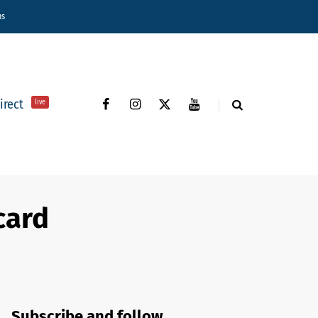
ns
direct
live
card
Subscribe and follow