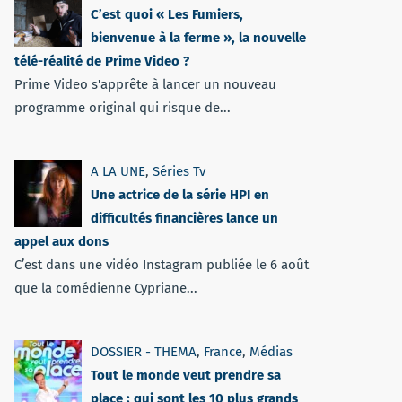
C’est quoi « Les Fumiers,
bienvenue à la ferme », la nouvelle
télé-réalité de Prime Video ?
Prime Video s'apprête à lancer un nouveau
programme original qui risque de...
A LA UNE
,
Séries Tv
Une actrice de la série HPI en
difficultés financières lance un
appel aux dons
C’est dans une vidéo Instagram publiée le 6 août
que la comédienne Cypriane...
DOSSIER - THEMA
,
France
,
Médias
Tout le monde veut prendre sa
place : qui sont les 10 plus grands